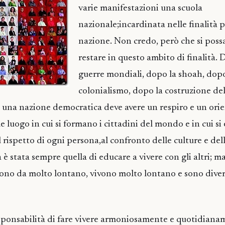
varie manifestazioni una scuola
nazionale;incardinata nelle finalità 
nazione. Non credo, però che si poss
restare in questo ambito di finalità.
guerre mondiali, dopo la shoah, dopo
colonialismo, dopo la costruzione d
n una nazione democratica deve avere un respiro e un or
e luogo in cui si formano i cittadini del mondo e in cui si
 rispetto di ogni persona,al confronto delle culture e delle
 è stata sempre quella di educare a vivere con gli altri; ma 
ono da molto lontano, vivono molto lontano e sono divers
sponsabilità di fare vivere armoniosamente e quotidiana