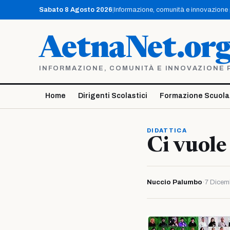
Vai
Sabato 8 Agosto 2026
|
Informazione, comunità e innovazione pe
al
contenuto
AetnaNet.or
INFORMAZIONE, COMUNITÀ E INNOVAZIONE PE
Home
Dirigenti Scolastici
Formazione Scuola
DIDATTICA
Ci vuole
Nuccio Palumbo
·
7 Dicem