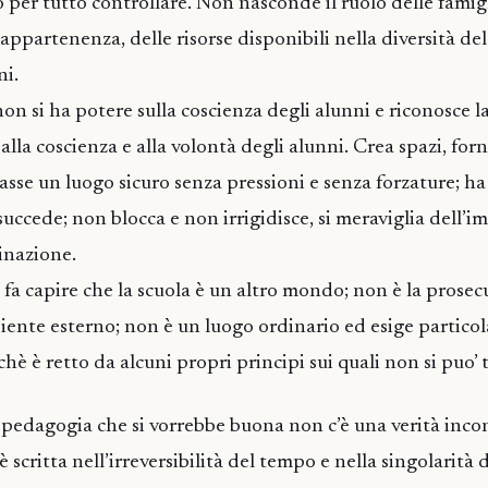
o per tutto controllare. Non nasconde il ruolo delle famigl
 appartenenza, delle risorse disponibili nella diversità d
ni.
n si ha potere sulla coscienza degli alunni e riconosce l
lla coscienza e alla volontà degli alunni. Crea spazi, forn
lasse un luogo sicuro senza pressioni e senza forzature; h
succede; non blocca e non irrigidisce, si meraviglia dell’i
inazione.
a capire che la scuola è un altro mondo; non è la prosec
biente esterno; non è un luogo ordinario ed esige particol
è è retto da alcuni propri principi sui quali non si puo’ 
 pedagogia che si vorrebbe buona non c’è una verità incon
 scritta nell’irreversibilità del tempo e nella singolarità 