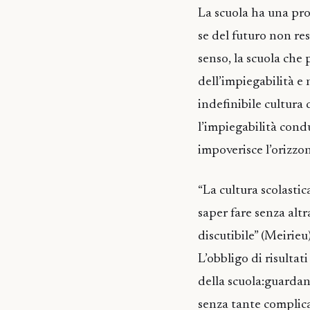
La scuola ha una prop
se del futuro non res
senso, la scuola che 
dell’impiegabilità e
indefinibile cultura
l’impiegabilità cond
impoverisce l’orizzon
“La cultura scolasti
saper fare senza altr
discutibile” (Meirieu)
L’obbligo di risultat
della scuola:guarda
senza tante complica