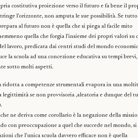
ria costitutiva proiezione verso il futuro e fa bene il pr
tringe l’orizzonte, non amputa le sue possibilità. Se tutto
prepara al futuro non è quella che si piega al facile mito
 nemmeno quella che forgia l’insieme dei propri valori su 
 del lavoro, predicata dai centri studi del mondo economic
uce la scuola ad una concezione educativa su tempi brevi,
te sotto molti aspetti.
ca ridotta a competenze strumentali evapora in una molti
a legittimità se non provvisoria ,aleatoria e dunque del t
.
i che ne deriva come corollario è la negazione della missi
ndo con preoccupazione a quel che succede nel mondo, s
zioni che l’unica scuola davvero efficace non è quella