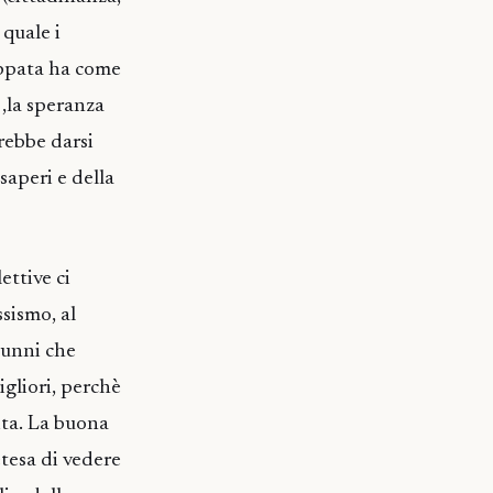
 quale i
luppata ha come
 ,la speranza
rebbe darsi
saperi e della
ettive ci
sismo, al
lunni che
igliori, perchè
ita. La buona
etesa di vedere