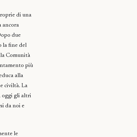
proprie di una
a ancora
 Dopo due
 la fine del
ella Comunità
ientamento più
 educa alla
 civiltà. La
oggi gli altri
i da noi e
mente le