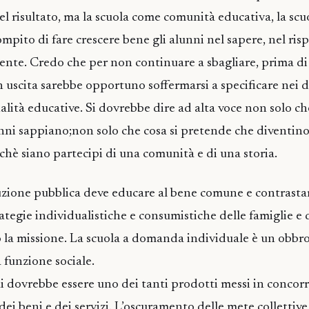
el risultato, ma la scuola come comunità educativa, la scu
ompito di fare crescere bene gli alunni nel sapere, nel ris
ente. Credo che per non continuare a sbagliare, prima di
 in uscita sarebbe opportuno soffermarsi a specificare nei d
inalità educative. Si dovrebbe dire ad alta voce non solo ch
nni sappiano;non solo che cosa si pretende che diventin
rchè siano partecipi di una comunità e di una storia.
tuzione pubblica deve educare al bene comune e contrasta
rategie individualistiche e consumistiche delle famiglie e 
 la missione. La scuola a domanda individuale è un obbro
 funzione sociale.
i dovrebbe essere uno dei tanti prodotti messi in concor
ei beni e dei servizi. L’oscuramento delle mete collettive