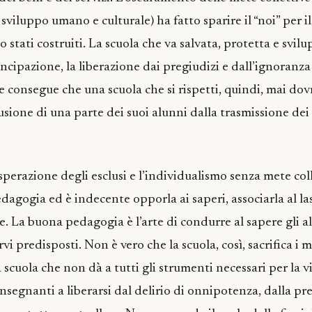
 sviluppo umano e culturale) ha fatto sparire il “noi” per il
no stati costruiti. La scuola che va salvata, protetta e svi
cipazione, la liberazione dai pregiudizi e dall’ignoranza
e consegue che una scuola che si rispetti, quindi, mai dov
usione di una parte dei suoi alunni dalla trasmissione dei 
sperazione degli esclusi e l’individualismo senza mete coll
dagogia ed è indecente opporla ai saperi, associarla al las
ze. La buona pedagogia è l’arte di condurre al sapere gli a
i predisposti. Non è vero che la scuola, così, sacrifica i m
scuola che non dà a tutti gli strumenti necessari per la v
nsegnanti a liberarsi dal delirio di onnipotenza, dalla pr