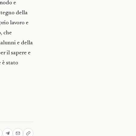
 modo e
stegno della
rio lavoro e
o, che
 alunni e della
er il sapere e
 è stato