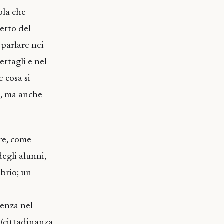
ola che
petto del
 parlare nei
ettagli e nel
e cosa si
o, ma anche
re, come
degli alunni,
brio; un
renza nel
 (cittadinanza,