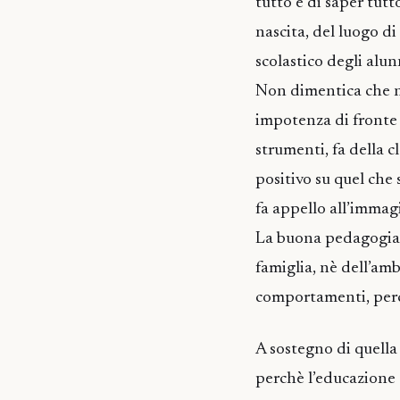
tutto e di saper tutt
nascita, del luogo di
scolastico degli alun
Non dimentica che no
impotenza di fronte a
strumenti, fa della c
positivo su quel che 
fa appello all’immag
La buona pedagogia f
famiglia, nè dell’am
comportamenti, perch
A sostegno di quella
perchè l’educazione è