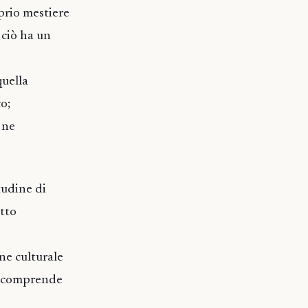
oprio mestiere
 ciò ha un
quella
o;
 ne
tudine di
utto
one culturale
i comprende