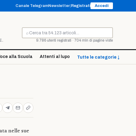
Canale Telegram
Newsletter
|
Registrati
Accedi
⌕
Cerca
E.
9.786 utenti registrati · 704 mln di pagine viste
oce alla Scuola
Attenti al lupo
Tutte le categorie ↓
ata nelle sue