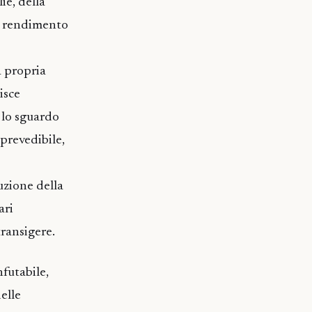
ie, della
el rendimento
a propria
isce
a lo sguardo
mprevedibile,
uzione della
ari
transigere.
futabile,
delle