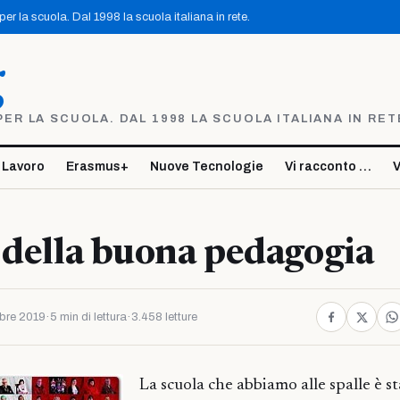
r la scuola. Dal 1998 la scuola italiana in rete.
g
R LA SCUOLA. DAL 1998 LA SCUOLA ITALIANA IN RET
 Lavoro
Erasmus+
Nuove Tecnologie
Vi racconto …
V
 della buona pedagogia
bre 2019
·
5 min di lettura
·
3.458 letture
La scuola che abbiamo alle spalle è st