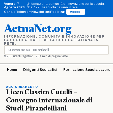
Vai
Venerdì 7
Informazione, comunità e innovazione per la scuola.
|
al
Agosto 2026
Dal 1998 la scuola italiana in rete.
contenuto
Canale Telegram
Newsletter
|
Registrati
Accedi
AetnaNet.org
INFORMAZIONE, COMUNITÀ E INNOVAZIONE PER
LA SCUOLA. DAL 1998 LA SCUOLA ITALIANA IN
RETE.
⌕
Cerca
9.786 utenti registrati · 704 mln di pagine viste
Home
Dirigenti Scolastici
Formazione Scuola Lavoro
AGGIORNAMENTO
Liceo Classico Cutelli –
Convegno Internazionale di
Studi Pirandelliani