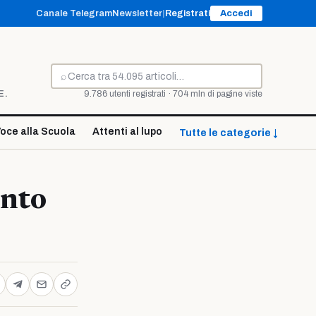
Canale Telegram
Newsletter
|
Registrati
Accedi
⌕
Cerca
E.
9.786 utenti registrati · 704 mln di pagine viste
oce alla Scuola
Attenti al lupo
Tutte le categorie ↓
ento