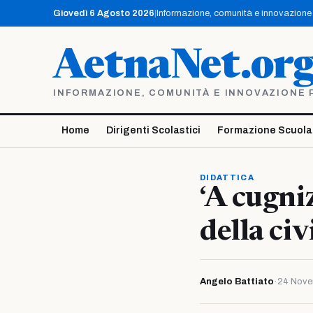
Vai
Giovedì 6 Agosto 2026
|
Informazione, comunità e innovazione p
al
contenuto
AetnaNet.or
INFORMAZIONE, COMUNITÀ E INNOVAZIONE PE
Home
Dirigenti Scolastici
Formazione Scuola
DIDATTICA
‘A cugni
della ci
Angelo Battiato
·
24 Nove