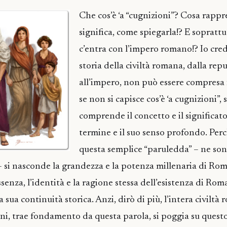
Che cos’è ‘a “cugnizioni”? Cosa rappr
significa, come spiegarla!? E soprattu
c’entra con l’impero romano!? Io cred
storia della civiltà romana, dalla rep
all’impero, non può essere compresa 
se non si capisce cos’è ‘a cugnizioni”, 
comprende il concetto e il significat
termine e il suo senso profondo. Perc
questa semplice “paruledda” – ne so
– si nasconde la grandezza e la potenza millenaria di Rom
ssenza, l’identità e la ragione stessa dell’esistenza di Rom
a sua continuità storica. Anzi, dirò di più, l’intera civiltà
nni, trae fondamento da questa parola, si poggia su quest