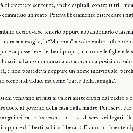
ltà di emettere sentenze, anche capitali, contro tutti i me
o commesso un reato. Poteva liberamente diseredare i figl
ambino decideva se tenerlo oppure abbandonarlo e lasciar
s c’era sua moglie, la “Matrona”, a volte molto influente n
poteva possedere dei beni propri, ma, come le figlie e le s
del marito. La donna romana occupava una posizione subal
ietà, e non possedeva neppure un nome individuale, perch
o come individuo, ma come “parte della famiglia”.
 maschi venivano istruiti ai valori aristocratici dal padre o 
odotte al governo della casa dalla madre. Poi i servi e le 
nguinei, ma più spesso si trattava di servitori legati alla
, oppure di liberti (schiavi liberati). Erano totalmente d