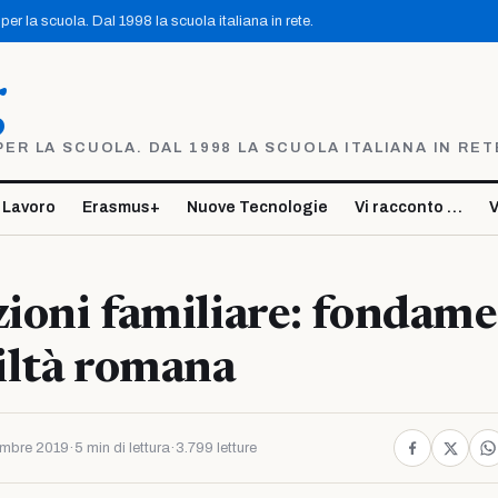
er la scuola. Dal 1998 la scuola italiana in rete.
g
R LA SCUOLA. DAL 1998 LA SCUOLA ITALIANA IN RET
 Lavoro
Erasmus+
Nuove Tecnologie
Vi racconto …
V
zioni familiare: fondam
viltà romana
mbre 2019
·
5 min di lettura
·
3.799 letture