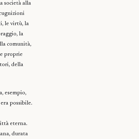
a società alla
 cugnizioni
, le virtù, la
oraggio, la
lla comunità,
le proprie
tori, della
za, esempio,
era possibile.
città eterna.
mana, durata