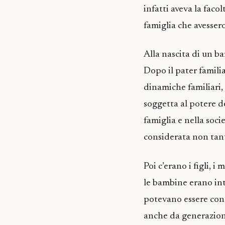
infatti aveva la faco
famiglia che avesser
Alla nascita di un b
Dopo il pater familia
dinamiche familiari, 
soggetta al potere 
famiglia e nella soc
considerata non tant
Poi c’erano i figli, i
le bambine erano intr
potevano essere consa
anche da generazioni