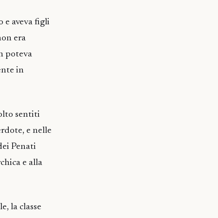
 e aveva figli
 non era
on poteva
nte in
olto sentiti
erdote, e nelle
dei Penati
chica e alla
e, la classe