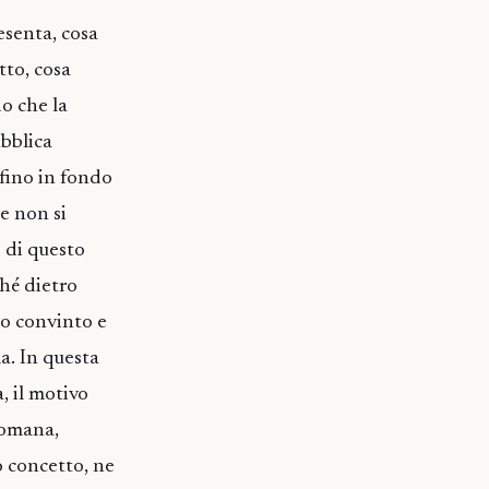
esenta, cosa
tto, cosa
o che la
ubblica
fino in fondo
se non si
o di questo
hé dietro
no convinto e
a. In questa
a, il motivo
 romana,
o concetto, ne