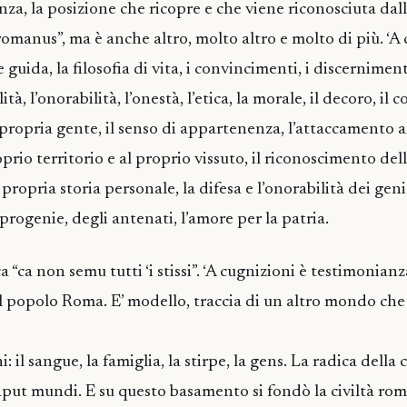
za, la posizione che ricopre e che viene riconosciuta dall
 romanus”, ma è anche altro, molto altro e molto di più. ‘A
e guida, la filosofia di vita, i convincimenti, i discernimenti
ità, l’onorabilità, l’onestà, l’etica, la morale, il decoro, il c
ropria gente, il senso di appartenenza, l’attaccamento a
prio territorio e al proprio vissuto, il riconoscimento del
 propria storia personale, la difesa e l’onorabilità dei geni
 progenie, degli antenati, l’amore per la patria.
ca “ca non semu tutti ‘i stissi”. ‘A cugnizioni è testimonian
l popolo Roma. E’ modello, traccia di un altro mondo che 
: il sangue, la famiglia, la stirpe, la gens. La radica della 
put mundi. E su questo basamento si fondò la civiltà ro