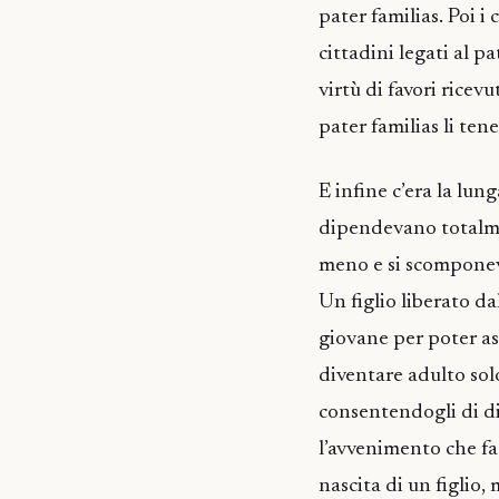
pater familias. Poi i
cittadini legati al p
virtù di favori ricev
pater familias li ten
E infine c’era la lun
dipendevano totalmen
meno e si scomponeva
Un figlio liberato da
giovane per poter as
diventare adulto solo
consentendogli di div
l’avvenimento che f
nascita di un figlio,