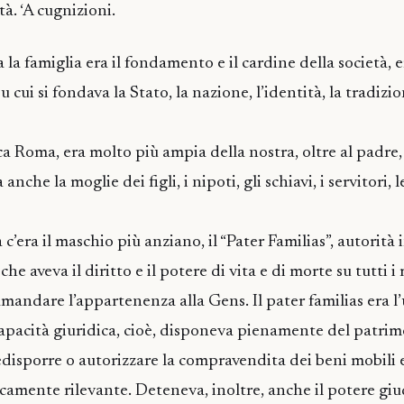
tà. ‘A cugnizioni.
la famiglia era il fondamento e il cardine della società, e
u cui si fondava la Stato, la nazione, l’identità, la tradizio
ca Roma, era molto più ampia della nostra, oltre al padre,
nche la moglie dei figli, i nipoti, gli schiavi, i servitori, le
 c’era il maschio più anziano, il “Pater Familias”, autorità 
he aveva il diritto e il potere di vita e di morte su tutti 
ramandare l’appartenenza alla Gens. Il pater familias era l
apacità giuridica, cioè, disponeva pienamente del patri
edisporre o autorizzare la compravendita dei beni mobili 
icamente rilevante. Deteneva, inoltre, anche il potere giud