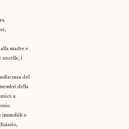
ra
ne,
 alla madre e
 ancelle, i
indiscussa del
i membri della
’unico a
monio
e immobili o
iziario,