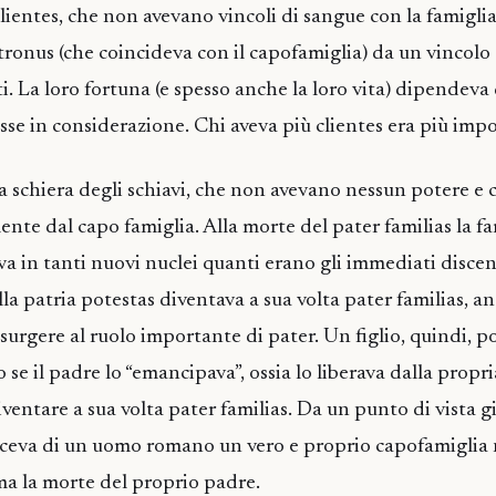
 clientes, che non avevano vincoli di sangue con la famigli
atronus (che coincideva con il capofamiglia) da un vincolo 
uti. La loro fortuna (e spesso anche la loro vita) dipendeva
esse in considerazione. Chi aveva più clientes era più imp
ga schiera degli schiavi, che non avevano nessun potere e 
te dal capo famiglia. Alla morte del pater familias la fa
 in tanti nuovi nuclei quanti erano gli immediati disce
lla patria potestas diventava a sua volta pater familias, 
surgere al ruolo importante di pater. Un figlio, quindi, p
 se il padre lo “emancipava”, ossia lo liberava dalla propri
entare a sua volta pater familias. Da un punto di vista gi
aceva di un uomo romano un vero e proprio capofamiglia 
 ma la morte del proprio padre.