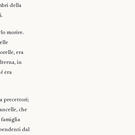
mbri della
i.
lo morire.
elle
orelle, era
terna, in
é era
da precettori;
ancelle, che
 famiglia
ipendenti dal