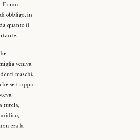
a. Erano
di obbligo, in
 da quanto il
ortante.
che
miglia veniva
ndenti maschi.
anche se troppo
oteva
a tutela,
uridico,
non era la