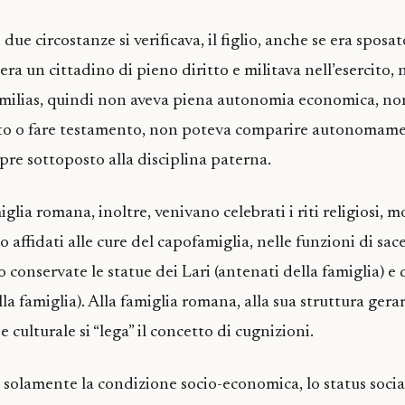
ue circostanze si verificava, il figlio, anche se era sposato
 era un cittadino di pieno diritto e militava nell’esercito,
amilias, quindi non aveva piena autonomia economica, n
tto o fare testamento, non poteva comparire autonomame
pre sottoposto alla disciplina paterna.
glia romana, inoltre, venivano celebrati i riti religiosi, m
 affidati alle cure del capofamiglia, nelle funzioni di sac
conservate le statue dei Lari (antenati della famiglia) e 
lla famiglia). Alla famiglia romana, alla sua struttura gerar
e culturale si “lega” il concetto di cugnizioni.
 solamente la condizione socio-economica, lo status social