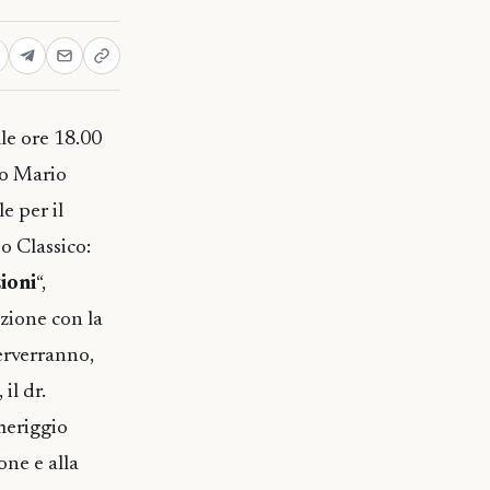
le ore 18.00
co Mario
le per il
o Classico:
ioni
“,
zione con la
terverranno,
il dr.
meriggio
one e alla