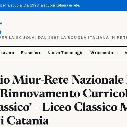
er la scuola. Dal 1998 la scuola italiana in rete.
g
R LA SCUOLA. DAL 1998 LA SCUOLA ITALIANA IN RET
 Lavoro
Erasmus+
Nuove Tecnologie
Vi racconto …
V
o Miur-Rete Nazionale 
 ‘Rinnovamento Currico
assico’ – Liceo Classico
di Catania