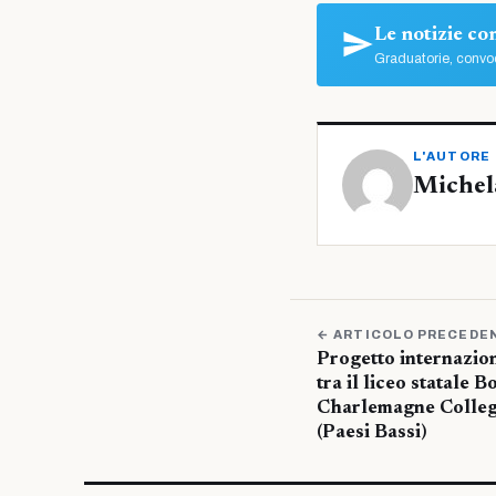
Le notizie c
Graduatorie, convoc
L'AUTORE
Michel
← ARTICOLO PRECEDE
Progetto internazion
tra il liceo statale 
Charlemagne Colleg
(Paesi Bassi)