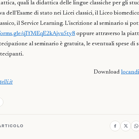
tica, quali la didattica delle lingue classiche per gli st
 dell’Esame di stato nei Licei classici, il Liceo biomedico
lassico, il Service Learning. L’iscrizione al seminario si po
/forms.gle/qTfMEqE2kAjvu5ty8
oppure attraverso la piat
tecipazione al seminario è gratuita, le eventuali spese di
tecipanti.
Download
locand
lli.it
ARTICOLO