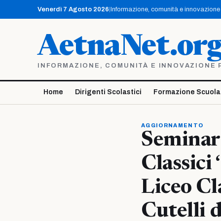
Vai
Venerdì 7 Agosto 2026
|
Informazione, comunità e innovazione p
al
contenuto
AetnaNet.or
INFORMAZIONE, COMUNITÀ E INNOVAZIONE PE
Home
Dirigenti Scolastici
Formazione Scuola
AGGIORNAMENTO
Seminari
Classici
Liceo Cl
Cutelli 