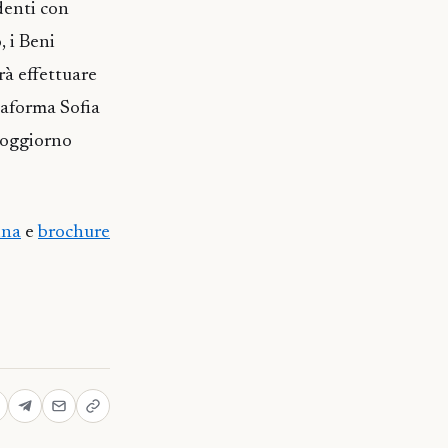
udenti con
, i Beni
trà effettuare
taforma Sofia
 soggiorno
ina
e
brochure