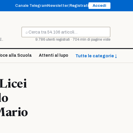
Canale Telegram
Newsletter
|
Registrati
Accedi
⌕
Cerca
E.
9.786 utenti registrati · 704 mln di pagine viste
oce alla Scuola
Attenti al lupo
Tutte le categorie ↓
Licei
lo
 Mario