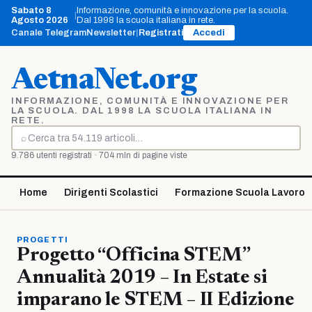
Vai
Sabato 8
Informazione, comunità e innovazione per la scuola.
|
al
Agosto 2026
Dal 1998 la scuola italiana in rete.
contenuto
Canale Telegram
Newsletter
|
Registrati
Accedi
AetnaNet.org
INFORMAZIONE, COMUNITÀ E INNOVAZIONE PER
LA SCUOLA. DAL 1998 LA SCUOLA ITALIANA IN
RETE.
⌕
Cerca
9.786 utenti registrati · 704 mln di pagine viste
Home
Dirigenti Scolastici
Formazione Scuola Lavoro
PROGETTI
Progetto “Officina STEM”
Annualità 2019 – In Estate si
imparano le STEM – II Edizione