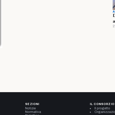
A
D
a
2
SEZIONI
IL CONSORZIO
Notizie
Il progetto
Normativa
Organizzazi