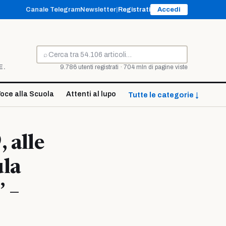
Canale Telegram
Newsletter
|
Registrati
Accedi
⌕
Cerca
E.
9.786 utenti registrati · 704 mln di pagine viste
oce alla Scuola
Attenti al lupo
Tutte le categorie ↓
 alle
ula
 –