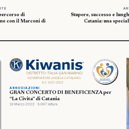
NTE
AR
 percorso di
Stupore, successo e lunghi
ne con il Marconi di
Catania: una speciale
ASSOCIAZIONI
GRAN CONCERTO DI BENEFICENZA per
“La Civita” di Catania
19 Marzo 2022 · 6.997 letture