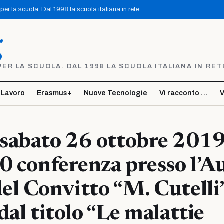
er la scuola. Dal 1998 la scuola italiana in rete.
g
R LA SCUOLA. DAL 1998 LA SCUOLA ITALIANA IN RET
 Lavoro
Erasmus+
Nuove Tecnologie
Vi racconto …
V
abato 26 ottobre 2019,
0 conferenza presso l’A
l Convitto “M. Cutelli”
dal titolo “Le malattie