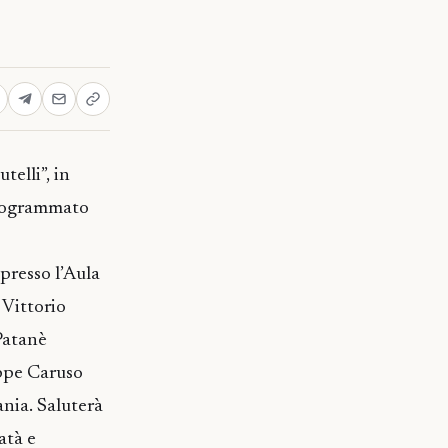
telli”, in
programmato
presso l’Aula
 Vittorio
Patanè
eppe Caruso
ania. Saluterà
atà e