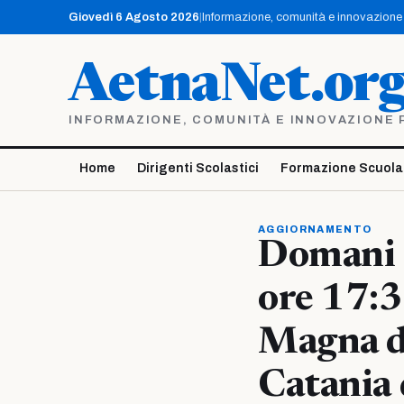
Vai
Giovedì 6 Agosto 2026
|
Informazione, comunità e innovazione p
al
contenuto
AetnaNet.or
INFORMAZIONE, COMUNITÀ E INNOVAZIONE PE
Home
Dirigenti Scolastici
Formazione Scuola
AGGIORNAMENTO
Domani s
ore 17:3
Magna de
Catania 