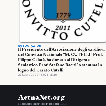
ASSOCIAZIONI
Il Presidente dell’Associazione degli ex allievi
del Convitto Nazionale ”M. CUTELLI” Prof.
Filippo Galatà, ha donato al Dirigente
Scolastico Prof. Stefano Raciti lo stemma in
legno del Casato Cutelli.
27 Luglio 2022 · 5.071 letture
AetnaNet.org
La scuola catanese in rete dal 1998