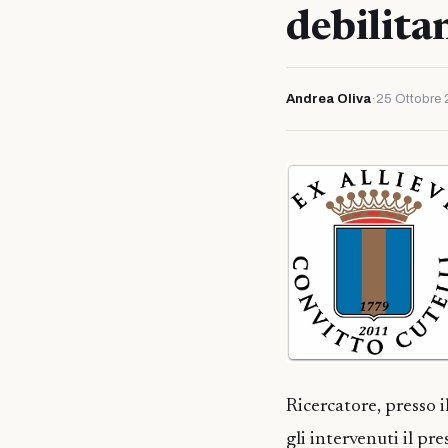
debilita
Andrea Oliva
·
25 Ottobre 
Ricercatore, presso 
gli intervenuti il pr