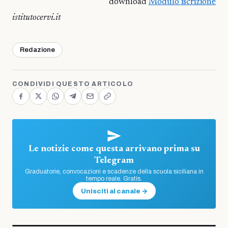
download
Modulo iscrizione
istitutocervi.it
Redazione
CONDIVIDI QUESTO ARTICOLO
Le notizie come questa arrivano prima su
Telegram
Graduatorie, convocazioni e scadenze della scuola siciliana in
tempo reale. Gratis.
Unisciti al canale →