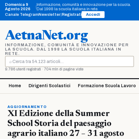
Vai
Domenica 9
Informazione, comunità e innovazione per la scuola.
|
al
Agosto 2026
Dal 1998 la scuola italiana in rete.
contenuto
Canale Telegram
Newsletter
|
Registrati
Accedi
AetnaNet.org
INFORMAZIONE, COMUNITÀ E INNOVAZIONE PER
LA SCUOLA. DAL 1998 LA SCUOLA ITALIANA IN
RETE.
⌕
Cerca
9.786 utenti registrati · 704 mln di pagine viste
Home
Dirigenti Scolastici
Formazione Scuola Lavoro
AGGIORNAMENTO
XI Edizione della Summer
School Storia del paesaggio
agrario italiano 27 – 31 agosto