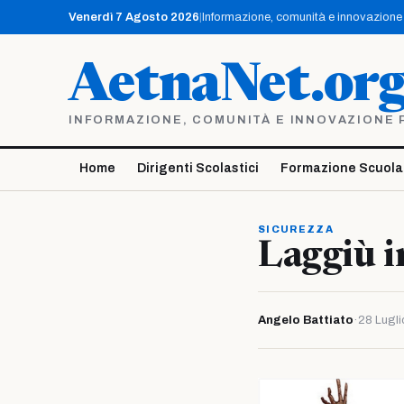
Vai
Venerdì 7 Agosto 2026
|
Informazione, comunità e innovazione p
al
contenuto
AetnaNet.or
INFORMAZIONE, COMUNITÀ E INNOVAZIONE PE
Home
Dirigenti Scolastici
Formazione Scuola
SICUREZZA
Laggiù i
Angelo Battiato
·
28 Lugli