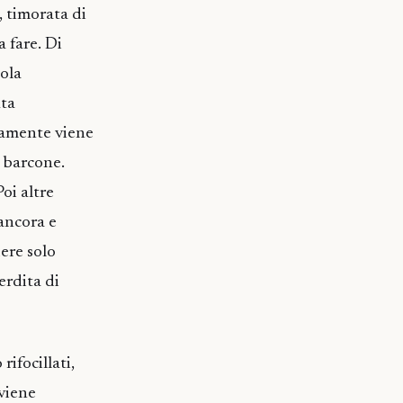
 timorata di
a fare. Di
cola
uta
tamente viene
l barcone.
oi altre
 ancora e
dere solo
erdita di
ifocillati,
 viene