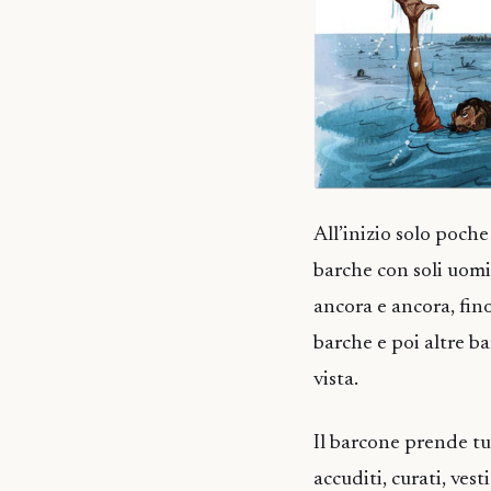
All’inizio solo poch
barche con soli uomi
ancora e ancora, fino
barche e poi altre b
vista.
Il barcone prende tut
accuditi, curati, ves