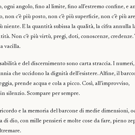
 ogni angolo, fino al limite, fino all’estremo confine, e 
o, non c’è più posto, non c’è più superficie, non c’è più are
ù niente. E la quantità subissa la qualità, la cifra annulla l
tità. Non c’è più virtù, pregi, doti, conoscenze, credenze. 
a vacilla.
sabilità e del discernimento sono carta straccia. I numeri, l
nia che uccidono la dignità dell’esistere. Alfine, il barcon
deggia, prende acqua e cola a picco. Così, all’improvviso,
in silenzio. Scompare per sempre.
 ricordo e la memoria del barcone di medie dimensioni, 
 di dio, con mille pensieri e molte cose da fare, pieno ze
ltremare.