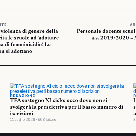
NTE
AR
 violenza di genere della
Personale docente scuola
ita le scuole ad ‘adottare
a.s. 2019/2020 – 
ma di femminicidio’. Le
on si adottano
REDAZIONE
R
TFA sostegno XI ciclo: ecco dove non si
I
svolgerà la preselettiva per il basso numero di
s
iscrizioni
a
11 Luglio 2026 · 503 letture
8