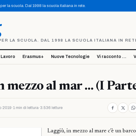
er la scuola. Dal 1998 la scuola italiana in rete.
g
R LA SCUOLA. DAL 1998 LA SCUOLA ITALIANA IN RET
 Lavoro
Erasmus+
Nuove Tecnologie
Vi racconto …
V
n mezzo al mar … (I Part
o 2019
·
1 min di lettura
·
3.536 letture
Laggiù, in mezzo al mare c’è un barc