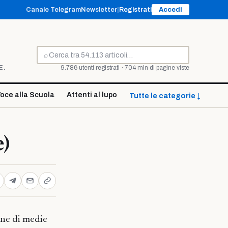
Canale Telegram
Newsletter
|
Registrati
Accedi
⌕
Cerca
E.
9.786 utenti registrati · 704 mln di pagine viste
oce alla Scuola
Attenti al lupo
Tutte le categorie ↓
e)
one di medie