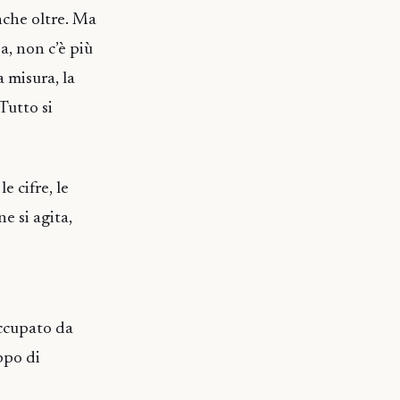
anche oltre. Ma
a, non c’è più
a misura, la
Tutto si
e cifre, le
e si agita,
occupato da
ppo di