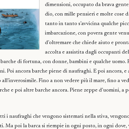
dimensioni, occupato da brava gente,
dio, con mille pensieri e molte cose d
tanto in tanto s’avvicina qualche pic
imbarcazione, con povera gente ven
d’oltremare che chiede aiuto e pron
accolta e assistita dagli occupanti de
e barche di fortuna, con donne, bambini e qualche uomo. P
ni. Poi ancora barche piene di naufraghi. E poi ancora, e
 all’inverosimile. Fino a non vedere più il mare, fino a ve
arche e poi altre barche ancora. Piene zeppe d’uomini, a p
ti i naufraghi che vengono sistemati nella stiva, vengono r
titi. Ma poi la barca si riempie in ogni posto, in ogni dove,