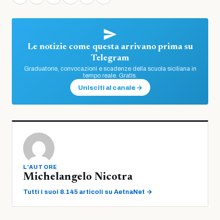
Le notizie come questa arrivano prima su
Telegram
Graduatorie, convocazioni e scadenze della scuola siciliana in
tempo reale. Gratis.
Unisciti al canale →
L'AUTORE
Michelangelo Nicotra
Tutti i suoi 8.145 articoli su AetnaNet →