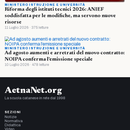
MINISTERO ISTRUZIONE E UNIVERSITÀ
Riforma degli istituti tecnici 2026: ANIEF
soddisfatta per le modifiche, ma servono nuove
risorse
11 Luglio 2026 · 375 letture
MINISTERO ISTRUZIONE E UNIVERSITÀ
Ad agosto aumenti e arretrati del nuovo contratto:
NOIPA conferma l’emissione speciale
10 Luglio 2026 · 478 letture
AetnaNet.org
La scuola catanese in rete dal 1998
SEZIONI
Notizie
Normativa
Didattica
Video