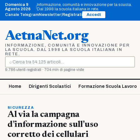
Vai
Domenica 9
Informazione, comunità e innovazione per la scuola.
|
al
Agosto 2026
Dal 1998 la scuola italiana in rete.
contenuto
Canale Telegram
Newsletter
|
Registrati
Accedi
AetnaNet.org
INFORMAZIONE, COMUNITÀ E INNOVAZIONE PER
LA SCUOLA. DAL 1998 LA SCUOLA ITALIANA IN
RETE.
⌕
Cerca
9.786 utenti registrati · 704 mln di pagine viste
Home
Dirigenti Scolastici
Formazione Scuola Lavoro
SICUREZZA
Al via la campagna
d’informazione sull’uso
corretto dei cellulari