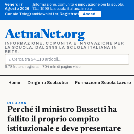
Vai
Venerdì 7
Informazione, comunità e innovazione per la scuola.
|
al
Agosto 2026
Dal 1998 la scuola italiana in rete.
contenuto
Canale Telegram
Newsletter
|
Registrati
Accedi
AetnaNet.org
INFORMAZIONE, COMUNITÀ E INNOVAZIONE PER
LA SCUOLA. DAL 1998 LA SCUOLA ITALIANA IN
RETE.
⌕
Cerca
9.786 utenti registrati · 704 mln di pagine viste
Home
Dirigenti Scolastici
Formazione Scuola Lavoro
RIFORMA
Perché il ministro Bussetti ha
fallito il proprio compito
istituzionale e deve presentare