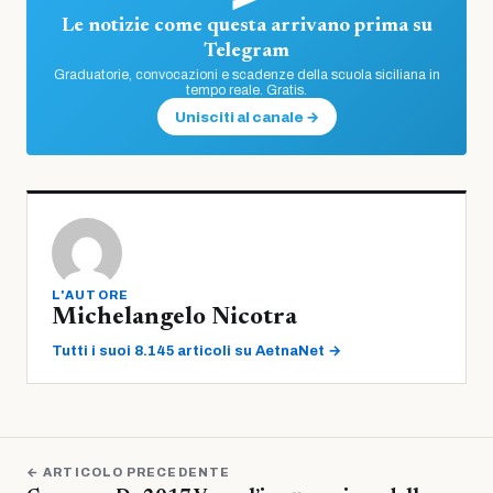
Le notizie come questa arrivano prima su
Telegram
Graduatorie, convocazioni e scadenze della scuola siciliana in
tempo reale. Gratis.
Unisciti al canale →
L'AUTORE
Michelangelo Nicotra
Tutti i suoi 8.145 articoli su AetnaNet →
← ARTICOLO PRECEDENTE