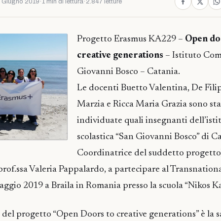
 Giugno 2019
·
1 min di lettura
·
2.847 letture
Progetto Erasmus KA229 –
Open do
creative generations
– Istituto Co
Giovanni Bosco – Catania.
Le docenti Buetto Valentina, De Fil
Marzia e Ricca Maria Grazia sono sta
individuate quali insegnanti dell’ist
scolastica “San Giovanni Bosco” di Ca
Coordinatrice del suddetto progetto)
 prof.ssa Valeria Pappalardo, a partecipare al Transnatio
maggio 2019 a Braila in Romania presso la scuola “Nikos K
 del progetto “Open Doors to creative generations” è la 