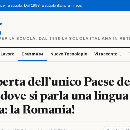
er la scuola. Dal 1998 la scuola italiana in rete.
g
R LA SCUOLA. DAL 1998 LA SCUOLA ITALIANA IN RET
 Lavoro
Erasmus+
Nuove Tecnologie
Vi racconto …
perta dell’unico Paese de
dove si parla una lingua
a: la Romania!