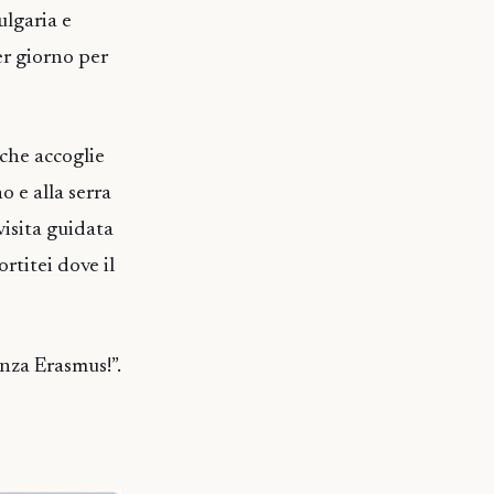
ulgaria e
per giorno per
 che accoglie
o e alla serra
visita guidata
rtitei dove il
enza Erasmus!”.