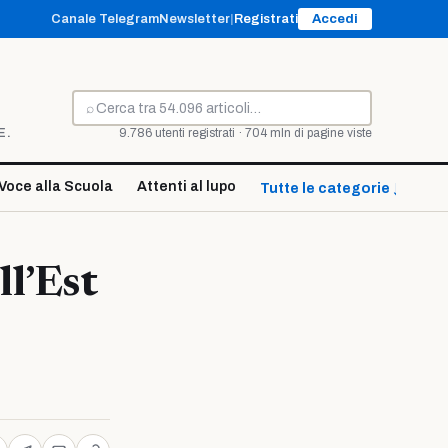
Canale Telegram
Newsletter
|
Registrati
Accedi
⌕
Cerca
E.
9.786 utenti registrati · 704 mln di pagine viste
Voce alla Scuola
Attenti al lupo
Tutte le categorie ↓
ll’Est