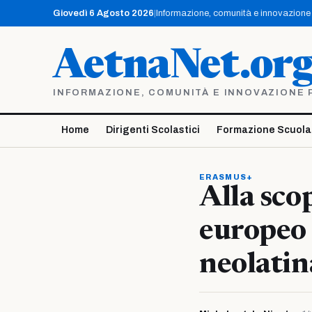
Vai
Giovedì 6 Agosto 2026
|
Informazione, comunità e innovazione p
al
contenuto
AetnaNet.or
INFORMAZIONE, COMUNITÀ E INNOVAZIONE PE
Home
Dirigenti Scolastici
Formazione Scuola
ERASMUS+
Alla sco
europeo 
neolatin