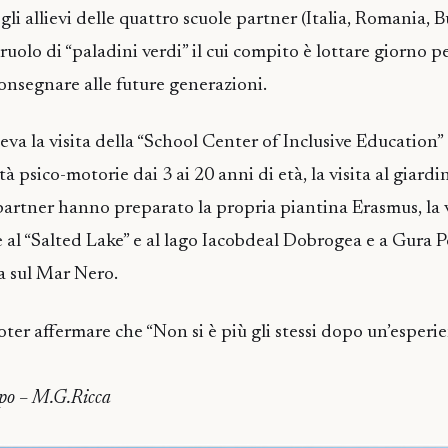
gli allievi delle quattro scuole partner (Italia, Romania, B
 ruolo di “paladini verdi” il cui compito è lottare giorno 
nsegnare alle future generazioni.
va la visita della “School Center of Inclusive Education”
à psico-motorie dai 3 ai 20 anni di età, la visita al giardin
partner hanno preparato la propria piantina Erasmus, la 
ne al “Salted Lake” e al lago Iacobdeal Dobrogea e a Gura Po
a sul Mar Nero.
oter affermare che “Non si è più gli stessi dopo un’esperi
ippo – M.G.Ricca