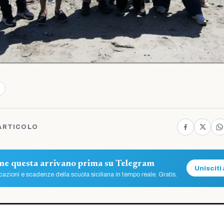
ARTICOLO
ome questa arrivano prima su Telegram
Unisciti 
azioni e scadenze della scuola siciliana in tempo reale. Gratis.