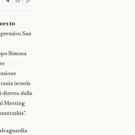
ors to
mprensivo San
ippo Simona
te
ituzione
tania (scuola
 diretto dalla
nal Meeting
azantzakis”.
salvaguardia