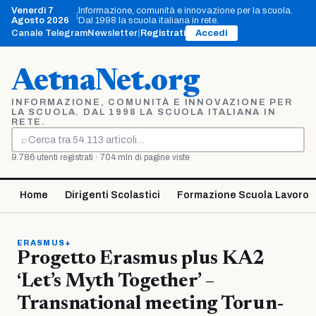
Vai
Venerdì 7
Informazione, comunità e innovazione per la scuola.
|
al
Agosto 2026
Dal 1998 la scuola italiana in rete.
contenuto
Canale Telegram
Newsletter
|
Registrati
Accedi
AetnaNet.org
INFORMAZIONE, COMUNITÀ E INNOVAZIONE PER
LA SCUOLA. DAL 1998 LA SCUOLA ITALIANA IN
RETE.
⌕
Cerca
9.786 utenti registrati · 704 mln di pagine viste
Home
Dirigenti Scolastici
Formazione Scuola Lavoro
ERASMUS+
Progetto Erasmus plus KA2
‘Let’s Myth Together’ –
Transnational meeting Torun-