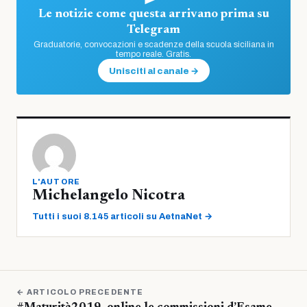
Le notizie come questa arrivano prima su
Telegram
Graduatorie, convocazioni e scadenze della scuola siciliana in
tempo reale. Gratis.
Unisciti al canale →
L'AUTORE
Michelangelo Nicotra
Tutti i suoi 8.145 articoli su AetnaNet →
← ARTICOLO PRECEDENTE