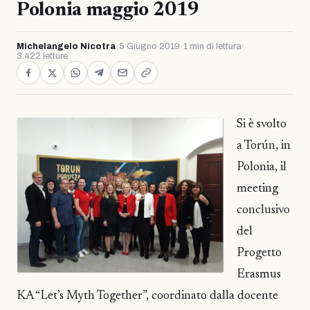
Polonia maggio 2019
Michelangelo Nicotra
·
5 Giugno 2019
·
1 min di lettura
·
3.422 letture
Si è svolto
a Torún, in
Polonia, il
meeting
conclusivo
del
Progetto
Erasmus
KA “Let’s Myth Together”, coordinato dalla docente