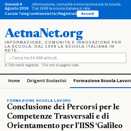
Vai
Giovedì 6
Informazione, comunità e innovazione per la scuola.
|
al
Agosto 2026
Dal 1998 la scuola italiana in rete.
contenuto
Canale Telegram
Newsletter
|
Registrati
Accedi
AetnaNet.org
INFORMAZIONE, COMUNITÀ E INNOVAZIONE PER
LA SCUOLA. DAL 1998 LA SCUOLA ITALIANA IN
RETE.
⌕
Cerca
9.786 utenti registrati · 704 mln di pagine viste
Home
Dirigenti Scolastici
Formazione Scuola Lavor
FORMAZIONE SCUOLA LAVORO
Conclusione dei Percorsi per le
Competenze Trasversali e di
Orientamento per l’IISS ‘Galileo