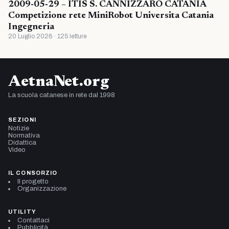
2009-05-29 – ITIS S. CANNIZZARO CATANIA
Competizione rete MiniRobot Universita Catania
Ingegneria
20 Luglio 2026 · 125 letture
AetnaNet.org
La scuola catanese in rete dal 1998
SEZIONI
Notizie
Normativa
Didattica
Video
IL CONSORZIO
Il progetto
Organizzazione
UTILITY
Contattaci
Pubblicità