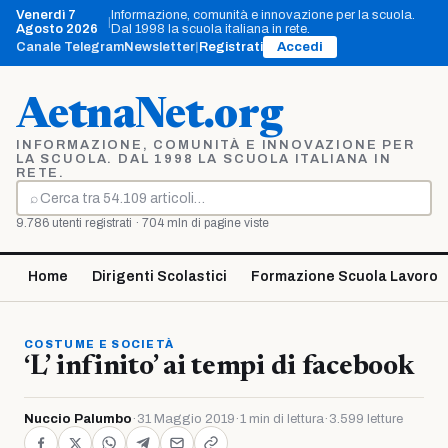
Vai
Venerdì 7
Informazione, comunità e innovazione per la scuola.
|
al
Agosto 2026
Dal 1998 la scuola italiana in rete.
contenuto
Canale Telegram
Newsletter
|
Registrati
Accedi
AetnaNet.org
INFORMAZIONE, COMUNITÀ E INNOVAZIONE PER
LA SCUOLA. DAL 1998 LA SCUOLA ITALIANA IN
RETE.
⌕
Cerca
9.786 utenti registrati · 704 mln di pagine viste
Home
Dirigenti Scolastici
Formazione Scuola Lavoro
COSTUME E SOCIETÀ
‘L’ infinito’ ai tempi di facebook
Nuccio Palumbo
·
31 Maggio 2019
·
1 min di lettura
·
3.599 letture