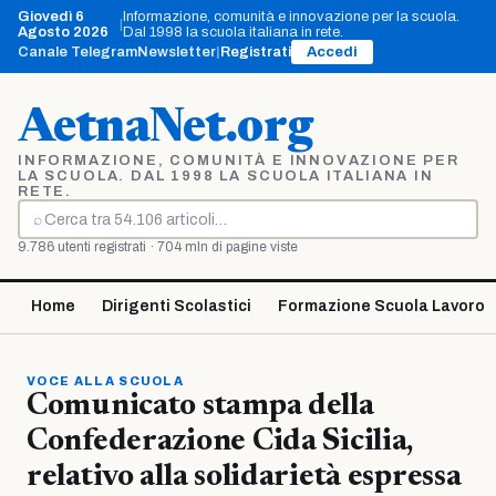
Vai
Giovedì 6
Informazione, comunità e innovazione per la scuola.
|
al
Agosto 2026
Dal 1998 la scuola italiana in rete.
contenuto
Canale Telegram
Newsletter
|
Registrati
Accedi
AetnaNet.org
INFORMAZIONE, COMUNITÀ E INNOVAZIONE PER
LA SCUOLA. DAL 1998 LA SCUOLA ITALIANA IN
RETE.
⌕
Cerca
9.786 utenti registrati · 704 mln di pagine viste
Home
Dirigenti Scolastici
Formazione Scuola Lavoro
VOCE ALLA SCUOLA
Comunicato stampa della
Confederazione Cida Sicilia,
relativo alla solidarietà espressa