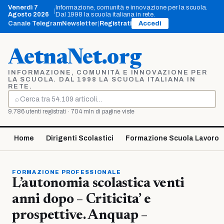
Vai
Venerdì 7
Informazione, comunità e innovazione per la scuola.
|
al
Agosto 2026
Dal 1998 la scuola italiana in rete.
contenuto
Canale Telegram
Newsletter
|
Registrati
Accedi
AetnaNet.org
INFORMAZIONE, COMUNITÀ E INNOVAZIONE PER
LA SCUOLA. DAL 1998 LA SCUOLA ITALIANA IN
RETE.
⌕
Cerca
9.786 utenti registrati · 704 mln di pagine viste
Home
Dirigenti Scolastici
Formazione Scuola Lavoro
FORMAZIONE PROFESSIONALE
L’autonomia scolastica venti
anni dopo – Criticita’ e
prospettive. Anquap –