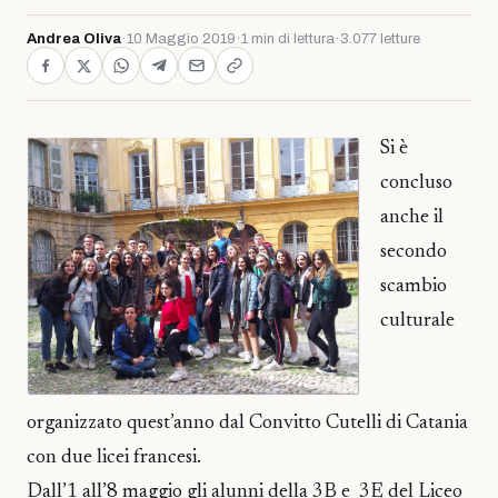
Andrea Oliva
·
10 Maggio 2019
·
1 min di lettura
·
3.077 letture
Si è
concluso
anche il
secondo
scambio
culturale
organizzato quest’anno dal Convitto Cutelli di Catania
con due licei francesi.
Dall’1 all’8 maggio gli alunni della 3B e 3E del Liceo