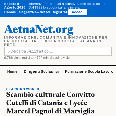
Vai
Sabato 8
Informazione, comunità e innovazione per la scuola.
|
al
Agosto 2026
Dal 1998 la scuola italiana in rete.
contenuto
Canale Telegram
Newsletter
|
Registrati
Accedi
AetnaNet.org
INFORMAZIONE, COMUNITÀ E INNOVAZIONE PER
LA SCUOLA. DAL 1998 LA SCUOLA ITALIANA IN
RETE.
⌕
Cerca
9.786 utenti registrati · 704 mln di pagine viste
Home
Dirigenti Scolastici
Formazione Scuola Lavoro
LEARNING WORLD
Scambio culturale Convitto
Cutelli di Catania e Lycée
Marcel Pagnol di Marsiglia