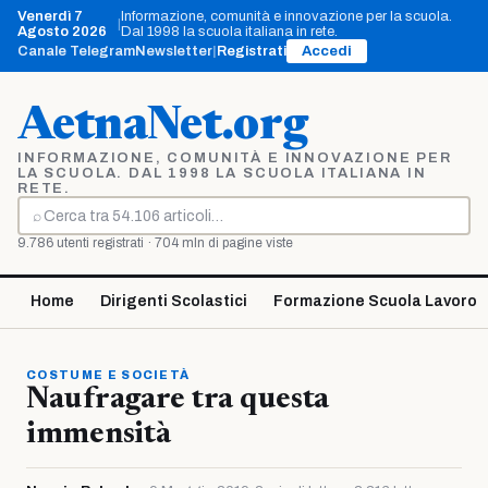
Vai
Venerdì 7
Informazione, comunità e innovazione per la scuola.
|
al
Agosto 2026
Dal 1998 la scuola italiana in rete.
contenuto
Canale Telegram
Newsletter
|
Registrati
Accedi
AetnaNet.org
INFORMAZIONE, COMUNITÀ E INNOVAZIONE PER
LA SCUOLA. DAL 1998 LA SCUOLA ITALIANA IN
RETE.
⌕
Cerca
9.786 utenti registrati · 704 mln di pagine viste
Home
Dirigenti Scolastici
Formazione Scuola Lavoro
COSTUME E SOCIETÀ
Naufragare tra questa
immensità