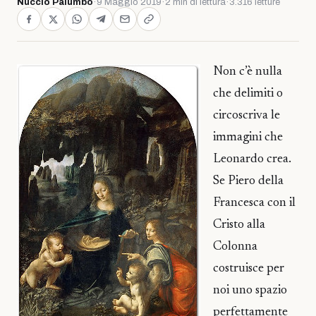
Nuccio Palumbo
·
9 Maggio 2019
·
2 min di lettura
·
3.316 letture
Non c’è nulla
che delimiti o
circoscriva le
immagini che
Leonardo crea.
Se Piero della
Francesca con il
Cristo alla
Colonna
costruisce per
noi uno spazio
perfettamente