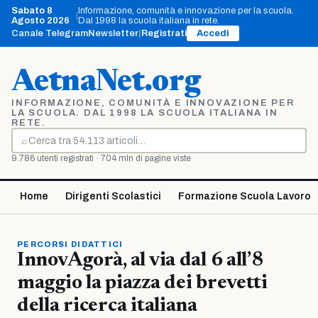
Vai
Sabato 8
Informazione, comunità e innovazione per la scuola.
|
al
Agosto 2026
Dal 1998 la scuola italiana in rete.
contenuto
Canale Telegram
Newsletter
|
Registrati
Accedi
AetnaNet.org
INFORMAZIONE, COMUNITÀ E INNOVAZIONE PER
LA SCUOLA. DAL 1998 LA SCUOLA ITALIANA IN
RETE.
⌕
Cerca
9.786 utenti registrati · 704 mln di pagine viste
Home
Dirigenti Scolastici
Formazione Scuola Lavoro
PERCORSI DIDATTICI
InnovAgorà, al via dal 6 all’8
maggio la piazza dei brevetti
della ricerca italiana