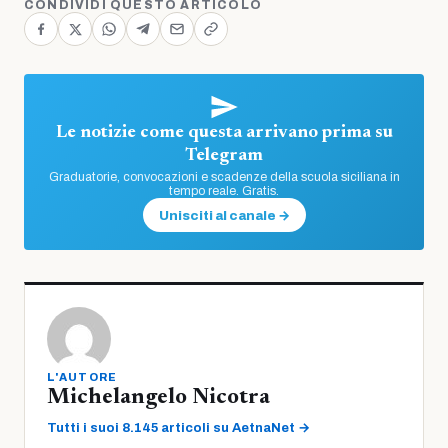
CONDIVIDI QUESTO ARTICOLO
Le notizie come questa arrivano prima su
Telegram
Graduatorie, convocazioni e scadenze della scuola siciliana in
tempo reale. Gratis.
Unisciti al canale →
L'AUTORE
Michelangelo Nicotra
Tutti i suoi 8.145 articoli su AetnaNet →