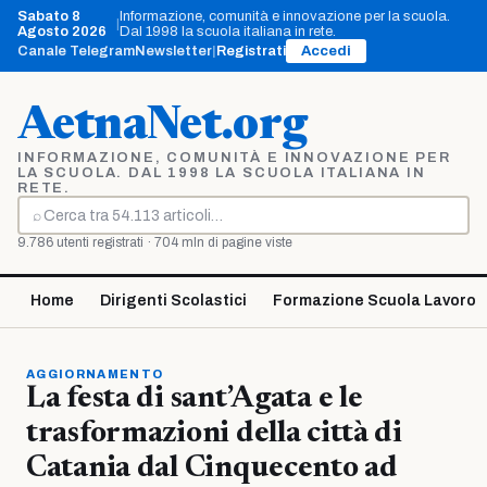
Vai
Sabato 8
Informazione, comunità e innovazione per la scuola.
|
al
Agosto 2026
Dal 1998 la scuola italiana in rete.
contenuto
Canale Telegram
Newsletter
|
Registrati
Accedi
AetnaNet.org
INFORMAZIONE, COMUNITÀ E INNOVAZIONE PER
LA SCUOLA. DAL 1998 LA SCUOLA ITALIANA IN
RETE.
⌕
Cerca
9.786 utenti registrati · 704 mln di pagine viste
Home
Dirigenti Scolastici
Formazione Scuola Lavoro
AGGIORNAMENTO
La festa di sant’Agata e le
trasformazioni della città di
Catania dal Cinquecento ad