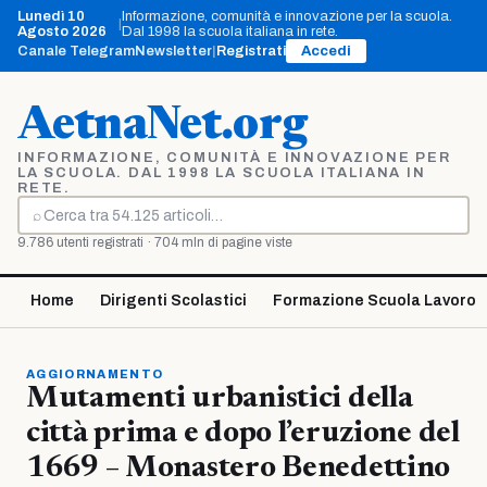
Vai
Lunedì 10
Informazione, comunità e innovazione per la scuola.
|
al
Agosto 2026
Dal 1998 la scuola italiana in rete.
contenuto
Canale Telegram
Newsletter
|
Registrati
Accedi
AetnaNet.org
INFORMAZIONE, COMUNITÀ E INNOVAZIONE PER
LA SCUOLA. DAL 1998 LA SCUOLA ITALIANA IN
RETE.
⌕
Cerca
9.786 utenti registrati · 704 mln di pagine viste
Home
Dirigenti Scolastici
Formazione Scuola Lavoro
AGGIORNAMENTO
Mutamenti urbanistici della
città prima e dopo l’eruzione del
1669 – Monastero Benedettino