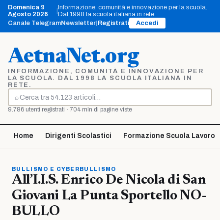
Vai
Domenica 9
Informazione, comunità e innovazione per la scuola.
|
al
Agosto 2026
Dal 1998 la scuola italiana in rete.
contenuto
Canale Telegram
Newsletter
|
Registrati
Accedi
AetnaNet.org
INFORMAZIONE, COMUNITÀ E INNOVAZIONE PER
LA SCUOLA. DAL 1998 LA SCUOLA ITALIANA IN
RETE.
⌕
Cerca
9.786 utenti registrati · 704 mln di pagine viste
Home
Dirigenti Scolastici
Formazione Scuola Lavoro
BULLISMO E CYBERBULLISMO
All’I.I.S. Enrico De Nicola di San
Giovani La Punta Sportello NO-
BULLO