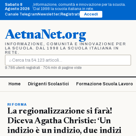
Vai
Sabato 8
Informazione, comunità e innovazione per la scuola.
|
al
Agosto 2026
Dal 1998 la scuola italiana in rete.
contenuto
Canale Telegram
Newsletter
|
Registrati
Accedi
AetnaNet.org
INFORMAZIONE, COMUNITÀ E INNOVAZIONE PER
LA SCUOLA. DAL 1998 LA SCUOLA ITALIANA IN
RETE.
⌕
Cerca
9.786 utenti registrati · 704 mln di pagine viste
Home
Dirigenti Scolastici
Formazione Scuola Lavoro
RIFORMA
La regionalizzazione si farà!
Diceva Agatha Christie: ‘Un
indizio è un indizio, due indizi