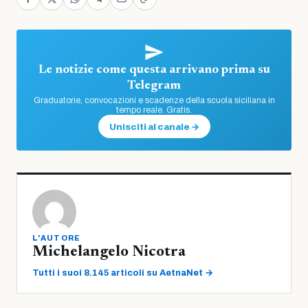
Le notizie come questa arrivano prima su
Telegram
Graduatorie, convocazioni e scadenze della scuola siciliana in
tempo reale. Gratis.
Unisciti al canale →
L'AUTORE
Michelangelo Nicotra
Tutti i suoi 8.145 articoli su AetnaNet →