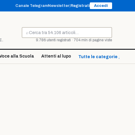
Canale Telegram
Newsletter
|
Registrati
Accedi
⌕
Cerca
E.
9.786 utenti registrati · 704 mln di pagine viste
Voce alla Scuola
Attenti al lupo
Tutte le categorie ↓