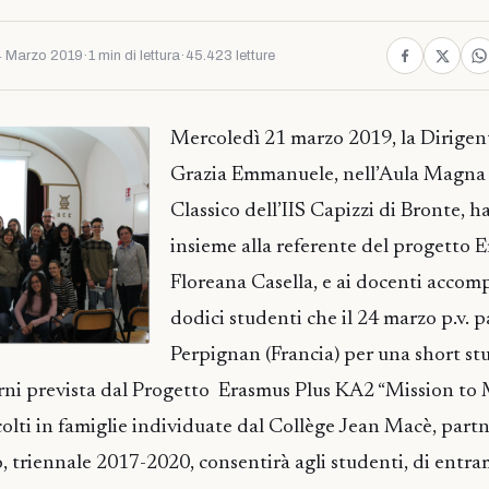
 Marzo 2019
·
1 min di lettura
·
45.423 letture
Mercoledì 21 marzo 2019, la Dirigent
Grazia Emmanuele, nell’Aula Magna 
Classico dell’IIS Capizzi di Bronte, h
insieme alla referente del progetto E
Floreana Casella, e ai docenti accomp
dodici studenti che il 24 marzo p.v. 
Perpignan (Francia) per una short st
orni prevista dal Progetto Erasmus Plus KA2 “Mission to M
olti in famiglie individuate dal Collège Jean Macè, partn
o, triennale 2017-2020, consentirà agli studenti, di entra