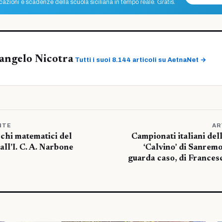
azioni e scadenze della scuola siciliana in tempo reale. Gratis.
angelo Nicotra
Tutti i suoi 8.144 articoli su AetnaNet →
NTE
AR
ochi matematici del
Campionati italiani del
ll’I. C. A. Narbone
‘Calvino’ di Sanremo
guarda caso, di Frances