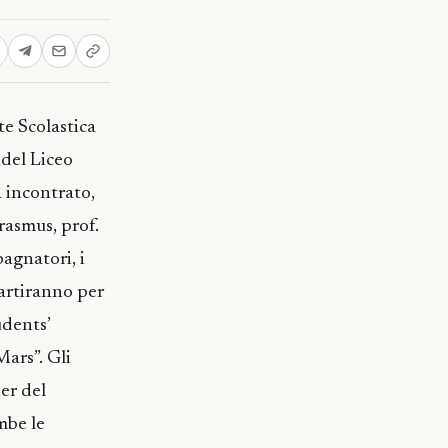
e Scolastica
del Liceo
a incontrato,
rasmus, prof.
agnatori, i
partiranno per
udents’
ars”. Gli
er del
mbe le