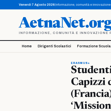
Vai
Venerdì 7 Agosto 2026
|
Informazione, comunità e innovazione p
al
contenuto
AetnaNet.or
INFORMAZIONE, COMUNITÀ E INNOVAZIONE PE
Home
Dirigenti Scolastici
Formazione Scuola
ERASMUS+
Studenti
Capizzi 
(Francia
‘Mission