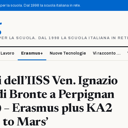
er la scuola. Dal 1998 la scuola italiana in rete.
g
R LA SCUOLA. DAL 1998 LA SCUOLA ITALIANA IN RET
 Lavoro
Erasmus+
Nuove Tecnologie
Vi racconto …
 dell’IISS Ven. Ignazio
di Bronte a Perpignan
) – Erasmus plus KA2
 to Mars’