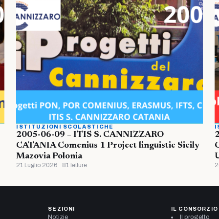
ISTITUZIONI SCOLASTICHE
I
2005-06-09 – ITIS S. CANNIZZARO
CATANIA Comenius 1 Project linguistic Sicily
Mazovia Polonia
U
21 Luglio 2026 · 81 letture
2
SEZIONI
IL CONSORZIO
Notizie
Il progetto