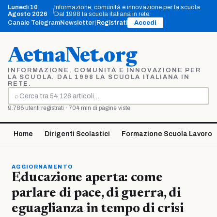
Vai
Lunedì 10
Informazione, comunità e innovazione per la scuola.
|
al
Agosto 2026
Dal 1998 la scuola italiana in rete.
contenuto
Canale Telegram
Newsletter
|
Registrati
Accedi
AetnaNet.org
INFORMAZIONE, COMUNITÀ E INNOVAZIONE PER
LA SCUOLA. DAL 1998 LA SCUOLA ITALIANA IN
RETE.
⌕
Cerca
9.786 utenti registrati · 704 mln di pagine viste
Home
Dirigenti Scolastici
Formazione Scuola Lavoro
AGGIORNAMENTO
Educazione aperta: come
parlare di pace, di guerra, di
eguaglianza in tempo di crisi