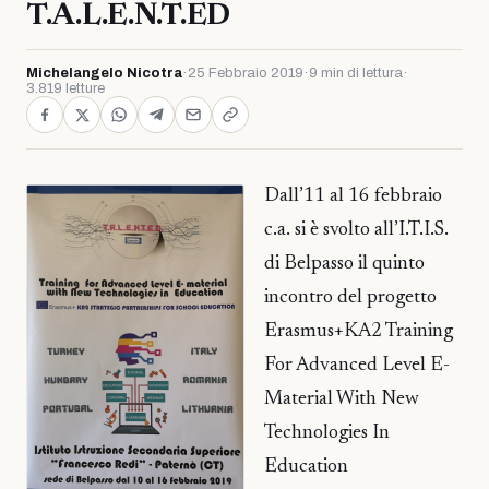
T.A.L.E.N.T.ED
Michelangelo Nicotra
·
25 Febbraio 2019
·
9 min di lettura
·
3.819 letture
Dall’11 al 16 febbraio
c.a. si è svolto all’I.T.I.S.
di Belpasso il quinto
incontro del progetto
Erasmus+KA2 Training
For Advanced Level E-
Material With New
Technologies In
Education