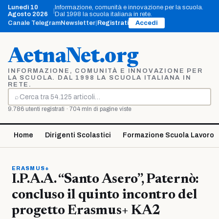
Vai
Lunedì 10
Informazione, comunità e innovazione per la scuola.
|
al
Agosto 2026
Dal 1998 la scuola italiana in rete.
contenuto
Canale Telegram
Newsletter
|
Registrati
Accedi
AetnaNet.org
INFORMAZIONE, COMUNITÀ E INNOVAZIONE PER
LA SCUOLA. DAL 1998 LA SCUOLA ITALIANA IN
RETE.
⌕
Cerca
9.786 utenti registrati · 704 mln di pagine viste
Home
Dirigenti Scolastici
Formazione Scuola Lavoro
ERASMUS+
I.P.A.A. “Santo Asero”, Paternò:
concluso il quinto incontro del
progetto Erasmus+ KA2