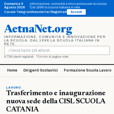
Vai
Domenica 9
Informazione, comunità e innovazione per la scuola.
|
al
Agosto 2026
Dal 1998 la scuola italiana in rete.
contenuto
Canale Telegram
Newsletter
|
Registrati
Accedi
AetnaNet.org
INFORMAZIONE, COMUNITÀ E INNOVAZIONE PER
LA SCUOLA. DAL 1998 LA SCUOLA ITALIANA IN
RETE.
⌕
Cerca
9.786 utenti registrati · 704 mln di pagine viste
Home
Dirigenti Scolastici
Formazione Scuola Lavoro
LAVORO
Trasferimento e inaugurazione
nuova sede della CISL SCUOLA
CATANIA