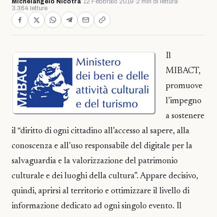
Michelangelo Nicotra
·
12 Febbraio 2019
·
2 min di lettura
·
3.364 letture
Il
MIBACT,
promuove
l’impegno
a sostenere
il “diritto di ogni cittadino all’accesso al sapere, alla
conoscenza e all’uso responsabile del digitale per la
salvaguardia e la valorizzazione del patrimonio
culturale e dei luoghi della cultura”. Appare decisivo,
quindi, aprirsi al territorio e ottimizzare il livello di
informazione dedicato ad ogni singolo evento. Il