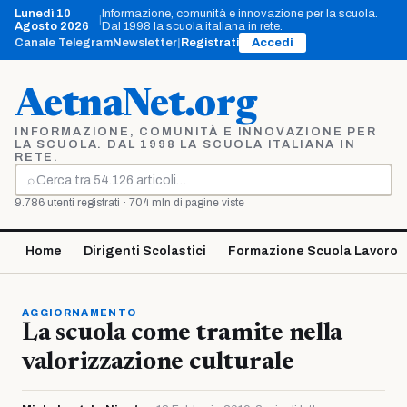
Vai
Lunedì 10
Informazione, comunità e innovazione per la scuola.
|
al
Agosto 2026
Dal 1998 la scuola italiana in rete.
contenuto
Canale Telegram
Newsletter
|
Registrati
Accedi
AetnaNet.org
INFORMAZIONE, COMUNITÀ E INNOVAZIONE PER
LA SCUOLA. DAL 1998 LA SCUOLA ITALIANA IN
RETE.
⌕
Cerca
9.786 utenti registrati · 704 mln di pagine viste
Home
Dirigenti Scolastici
Formazione Scuola Lavoro
AGGIORNAMENTO
La scuola come tramite nella
valorizzazione culturale