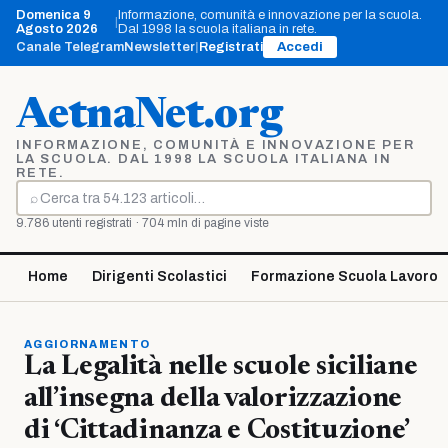
Vai
Domenica 9
Informazione, comunità e innovazione per la scuola.
|
al
Agosto 2026
Dal 1998 la scuola italiana in rete.
contenuto
Canale Telegram
Newsletter
|
Registrati
Accedi
AetnaNet.org
INFORMAZIONE, COMUNITÀ E INNOVAZIONE PER
LA SCUOLA. DAL 1998 LA SCUOLA ITALIANA IN
RETE.
⌕
Cerca
9.786 utenti registrati · 704 mln di pagine viste
Home
Dirigenti Scolastici
Formazione Scuola Lavoro
AGGIORNAMENTO
La Legalità nelle scuole siciliane
all’insegna della valorizzazione
di ‘Cittadinanza e Costituzione’