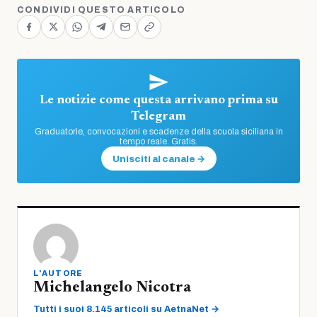
CONDIVIDI QUESTO ARTICOLO
Le notizie come questa arrivano prima su
Telegram
Graduatorie, convocazioni e scadenze della scuola siciliana in
tempo reale. Gratis.
Unisciti al canale →
L'AUTORE
Michelangelo Nicotra
Tutti i suoi 8.145 articoli su AetnaNet →