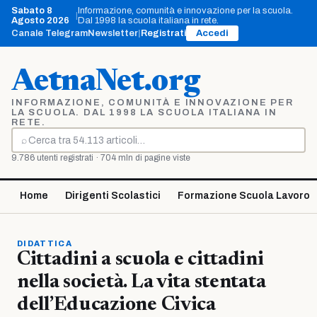
Vai
Sabato 8
Informazione, comunità e innovazione per la scuola.
|
al
Agosto 2026
Dal 1998 la scuola italiana in rete.
contenuto
Canale Telegram
Newsletter
|
Registrati
Accedi
AetnaNet.org
INFORMAZIONE, COMUNITÀ E INNOVAZIONE PER
LA SCUOLA. DAL 1998 LA SCUOLA ITALIANA IN
RETE.
⌕
Cerca
9.786 utenti registrati · 704 mln di pagine viste
Home
Dirigenti Scolastici
Formazione Scuola Lavoro
DIDATTICA
Cittadini a scuola e cittadini
nella società. La vita stentata
dell’Educazione Civica