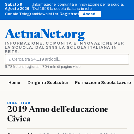
Vai
Sabato 8
Informazione, comunità e innovazione per la scuola.
|
al
Agosto 2026
Dal 1998 la scuola italiana in rete.
contenuto
Canale Telegram
Newsletter
|
Registrati
Accedi
AetnaNet.org
INFORMAZIONE, COMUNITÀ E INNOVAZIONE PER
LA SCUOLA. DAL 1998 LA SCUOLA ITALIANA IN
RETE.
⌕
Cerca
9.786 utenti registrati · 704 mln di pagine viste
Home
Dirigenti Scolastici
Formazione Scuola Lavoro
DIDATTICA
2019 Anno dell’educazione
Civica