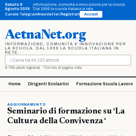
Vai
Sabato 8
Informazione, comunità e innovazione per la scuola.
|
al
Agosto 2026
Dal 1998 la scuola italiana in rete.
contenuto
Canale Telegram
Newsletter
|
Registrati
Accedi
AetnaNet.org
INFORMAZIONE, COMUNITÀ E INNOVAZIONE PER
LA SCUOLA. DAL 1998 LA SCUOLA ITALIANA IN
RETE.
⌕
Cerca
9.786 utenti registrati · 704 mln di pagine viste
Home
Dirigenti Scolastici
Formazione Scuola Lavoro
AGGIORNAMENTO
Seminario di formazione su ‘La
Cultura della Convivenza ‘