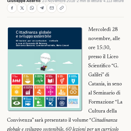
Giuseppe Adernò
·
23 Novembre 2018
·
2 min di lettura
·
4.113 letture
Mercoledì 28
novembre, alle
ore 15:30,
presso il Liceo
Scientifico “G.
Galilei” di
Catania, in seno
al Seminario di
Formazione “La
Cultura della
Convivenza” sarà presentato il volume “
Cittadinanza
globale e sviluppo sostenibile, 60 lezioni per un curricolo