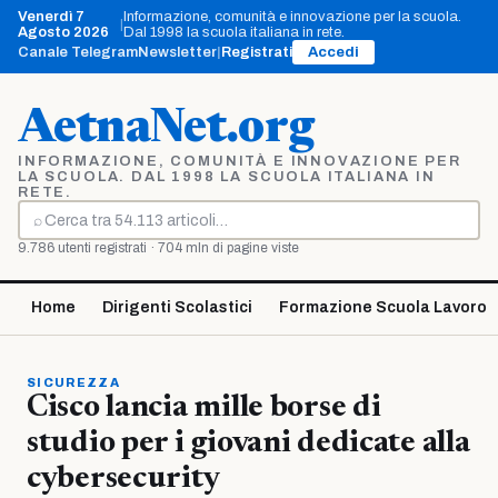
Vai
Venerdì 7
Informazione, comunità e innovazione per la scuola.
|
al
Agosto 2026
Dal 1998 la scuola italiana in rete.
contenuto
Canale Telegram
Newsletter
|
Registrati
Accedi
AetnaNet.org
INFORMAZIONE, COMUNITÀ E INNOVAZIONE PER
LA SCUOLA. DAL 1998 LA SCUOLA ITALIANA IN
RETE.
⌕
Cerca
9.786 utenti registrati · 704 mln di pagine viste
Home
Dirigenti Scolastici
Formazione Scuola Lavoro
SICUREZZA
Cisco lancia mille borse di
studio per i giovani dedicate alla
cybersecurity