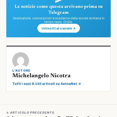
Le notizie come questa arrivano prima su
Telegram
Graduatorie, convocazioni e scadenze della scuola siciliana in
tempo reale. Gratis.
Unisciti al canale →
L'AUTORE
Michelangelo Nicotra
Tutti i suoi 8.145 articoli su AetnaNet →
← ARTICOLO PRECEDENTE