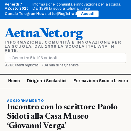
Vai
Venerdì 7
Informazione, comunità e innovazione per la scuola.
|
al
Agosto 2026
Dal 1998 la scuola italiana in rete.
contenuto
Canale Telegram
Newsletter
|
Registrati
Accedi
AetnaNet.org
INFORMAZIONE, COMUNITÀ E INNOVAZIONE PER
LA SCUOLA. DAL 1998 LA SCUOLA ITALIANA IN
RETE.
⌕
Cerca
9.786 utenti registrati · 704 mln di pagine viste
Home
Dirigenti Scolastici
Formazione Scuola Lavoro
AGGIORNAMENTO
Incontro con lo scrittore Paolo
Sidoti alla Casa Museo
‘Giovanni Verga’