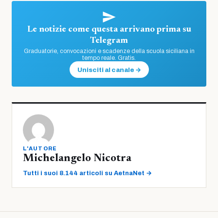
Le notizie come questa arrivano prima su
Telegram
Graduatorie, convocazioni e scadenze della scuola siciliana in
tempo reale. Gratis.
Unisciti al canale →
L'AUTORE
Michelangelo Nicotra
Tutti i suoi 8.144 articoli su AetnaNet →