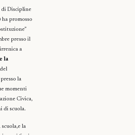
 di Discipline
) ha promosso
ostituzione”
bre presso il
irrenica a
 la
 del
 presso la
 Due momenti
azione Civica,
i di scuola.
 scuola,e la