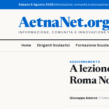
Vai
Sabato 8 Agosto 2026
|
Informazione, comunità e innovazione pe
al
contenuto
AetnaNet.or
INFORMAZIONE, COMUNITÀ E INNOVAZIONE PE
Home
Dirigenti Scolastici
Formazione Scuola
AGGIORNAMENTO
A lezion
Roma Nor
Giuseppe Adernò
·
5 Sett