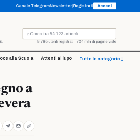
Canale Telegram
Newsletter
|
Registrati
Accedi
⌕
Cerca
E.
9.786 utenti registrati · 704 mln di pagine viste
oce alla Scuola
Attenti al lupo
Tutte le categorie ↓
egno a
evera