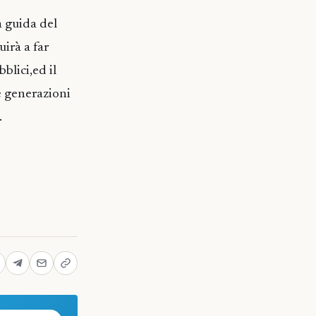
a guida del
uirà a far
blici,ed il
e generazioni
.