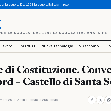
r la scuola. Dal 1998 la scuola italiana in rete.
g
R LA SCUOLA. DAL 1998 LA SCUOLA ITALIANA IN RET
 Lavoro
Erasmus+
Nuove Tecnologie
Vi racconto …
V
e di Costituzione. Conv
d – Castello di Santa S
embre 2018
·
2 min di lettura
·
3.299 letture