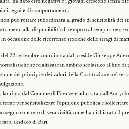
lità” ha dato esiti negativi e i giovani crescono senza rif
ipi,di segni e di comportamenti.
non può restare subordinata al grado di sensibilità dei s
tanto meno alla disponibilità di tempo o al temporaneo sv
 in occasione delle ricorrenze storiche delle stragi di mafi
a del 22 settembre coordinata dal preside Giuseppe Ade
giornalistiche specializzate in ambito scolastico al fine d
zione dei principi e dei valori della Costituzione nel set
mulgazione.
 lanciata dal Comune di Firenze e adottata dall’Anci, che 
a firme per sensibilizzare l’opinione pubblica e sollecitar
un segno concreto di vera civiltà,come ha dichiarato il pr
caro, sindaco di Bari.