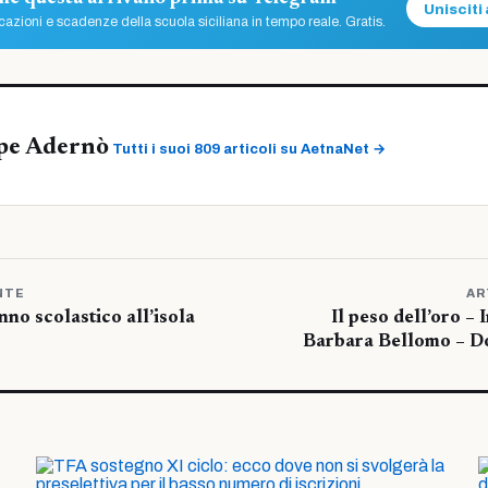
Unisciti 
azioni e scadenze della scuola siciliana in tempo reale. Gratis.
pe Adernò
Tutti i suoi 809 articoli su AetnaNet →
NTE
AR
nno scolastico all’isola
Il peso dell’oro – 
Barbara Bellomo – D