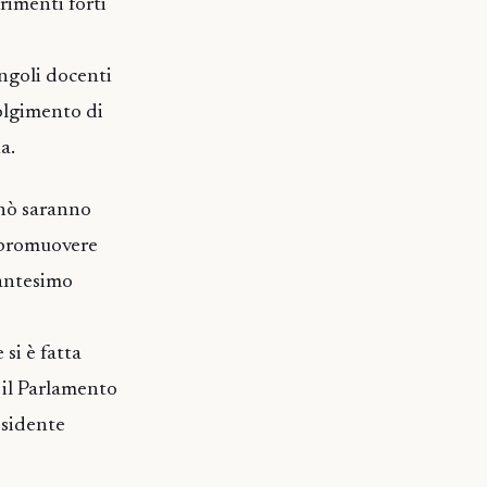
erimenti forti
ingoli docenti
olgimento di
a.
rnò saranno
i promuovere
tantesimo
si è fatta
e il Parlamento
esidente