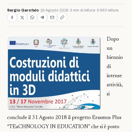
Sergio Garofalo
·
18 Agosto 2018
·
3 min di lettura
·
3.663 letture
Dopo
un
biennio
di
intense
attività,
si
conclude il 31 Agosto 2018 il progetto Erasmus Plus
“TEaCHNOLOGY IN EDUCATION” che si è posto