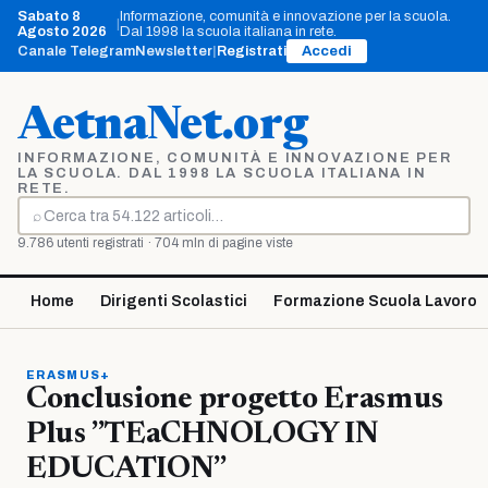
Vai
Sabato 8
Informazione, comunità e innovazione per la scuola.
|
al
Agosto 2026
Dal 1998 la scuola italiana in rete.
contenuto
Canale Telegram
Newsletter
|
Registrati
Accedi
AetnaNet.org
INFORMAZIONE, COMUNITÀ E INNOVAZIONE PER
LA SCUOLA. DAL 1998 LA SCUOLA ITALIANA IN
RETE.
⌕
Cerca
9.786 utenti registrati · 704 mln di pagine viste
Home
Dirigenti Scolastici
Formazione Scuola Lavoro
ERASMUS+
Conclusione progetto Erasmus
Plus ”TEaCHNOLOGY IN
EDUCATION”