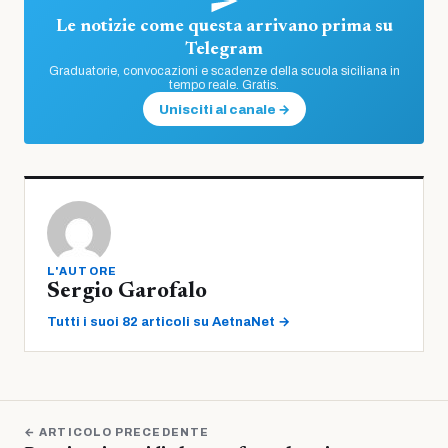
Le notizie come questa arrivano prima su
Telegram
Graduatorie, convocazioni e scadenze della scuola siciliana in
tempo reale. Gratis.
Unisciti al canale →
L'AUTORE
Sergio Garofalo
Tutti i suoi 82 articoli su AetnaNet →
← ARTICOLO PRECEDENTE