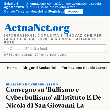
Vai
Sabato 8
Informazione, comunità e innovazione per la scuola.
|
al
Agosto 2026
Dal 1998 la scuola italiana in rete.
contenuto
Canale Telegram
Newsletter
|
Registrati
Accedi
AetnaNet.org
INFORMAZIONE, COMUNITÀ E INNOVAZIONE PER
LA SCUOLA. DAL 1998 LA SCUOLA ITALIANA IN
RETE.
⌕
Cerca
9.786 utenti registrati · 704 mln di pagine viste
Home
Dirigenti Scolastici
Formazione Scuola Lavoro
BULLISMO E CYBERBULLISMO
Convegno su ‘Bullismo e
Cyberbullismo’ all’Istituto E.De
Nicola di San Giovanni La