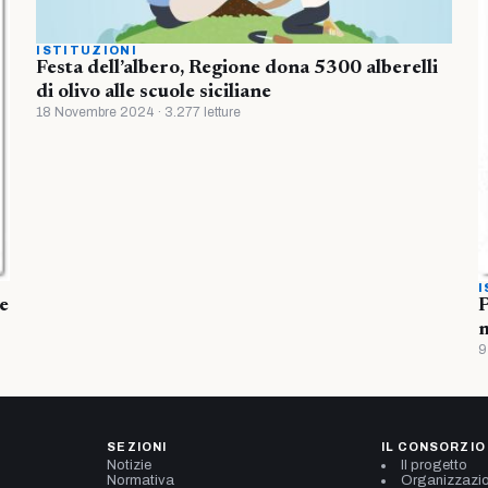
ISTITUZIONI
Festa dell’albero, Regione dona 5300 alberelli
di olivo alle scuole siciliane
18 Novembre 2024 · 3.277 letture
I
re
P
m
9
SEZIONI
IL CONSORZIO
Notizie
Il progetto
Normativa
Organizzazi