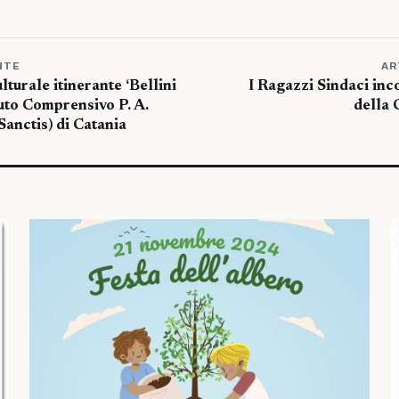
NTE
AR
lturale itinerante ‘Bellini
I Ragazzi Sindaci inc
ituto Comprensivo P. A.
della
anctis) di Catania