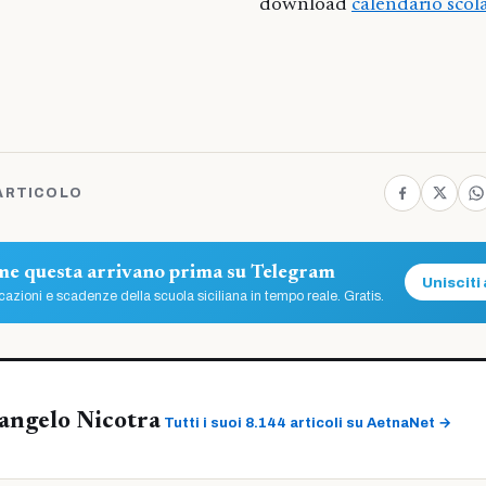
download
calendario scol
ARTICOLO
ome questa arrivano prima su Telegram
Unisciti 
azioni e scadenze della scuola siciliana in tempo reale. Gratis.
angelo Nicotra
Tutti i suoi 8.144 articoli su AetnaNet →