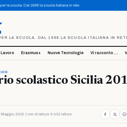
er la scuola. Dal 1998 la scuola italiana in rete.
g
R LA SCUOLA. DAL 1998 LA SCUOLA ITALIANA IN RET
 Lavoro
Erasmus+
Nuove Tecnologie
Vi racconto …
V
TICO
io scolastico Sicilia 20
 Maggio 2018
·
1 min di lettura
·
6.432 letture