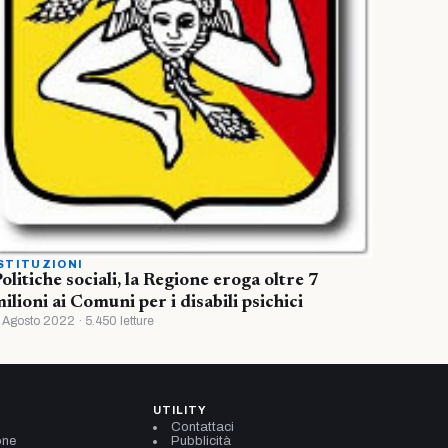
STITUZIONI
olitiche sociali, la Regione eroga oltre 7
ilioni ai Comuni per i disabili psichici
 Agosto 2022 · 5.450 letture
UTILITY
Contattaci
one
Pubblicità