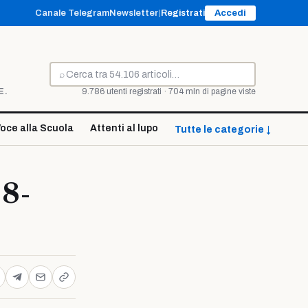
Canale Telegram
Newsletter
|
Registrati
Accedi
⌕
Cerca
E.
9.786 utenti registrati · 704 mln di pagine viste
oce alla Scuola
Attenti al lupo
Tutte le categorie ↓
18-