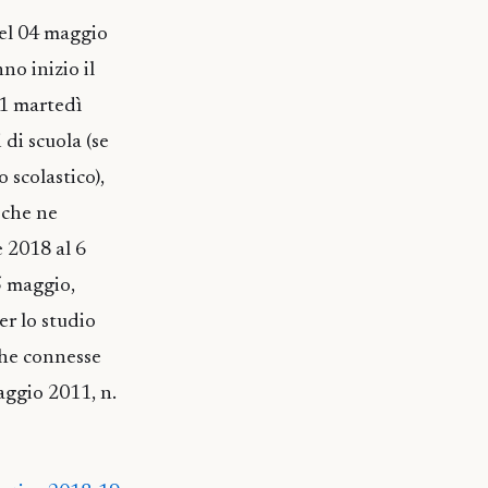
del 04 maggio
no inizio il
11 martedì
di scuola (se
 scolastico),
 che ne
 2018 al 6
5 maggio,
er lo studio
che connesse
maggio 2011, n.