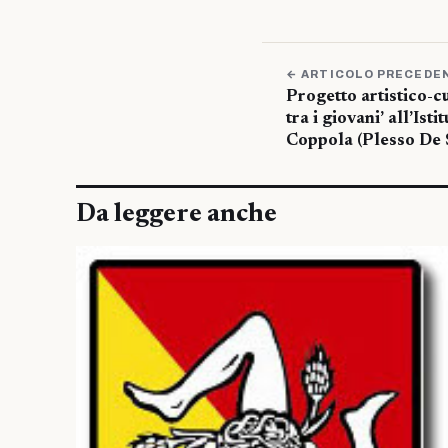
← ARTICOLO PRECEDE
Progetto artistico-cu
tra i giovani’ all’Ist
Coppola (Plesso De S
Da leggere anche