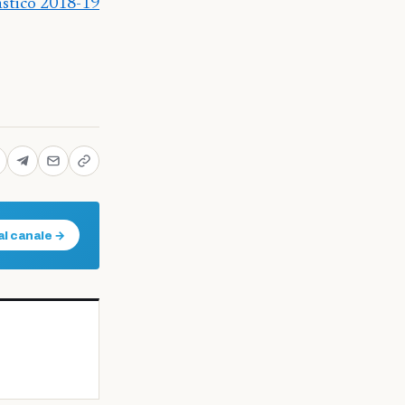
astico 2018-19
al canale →