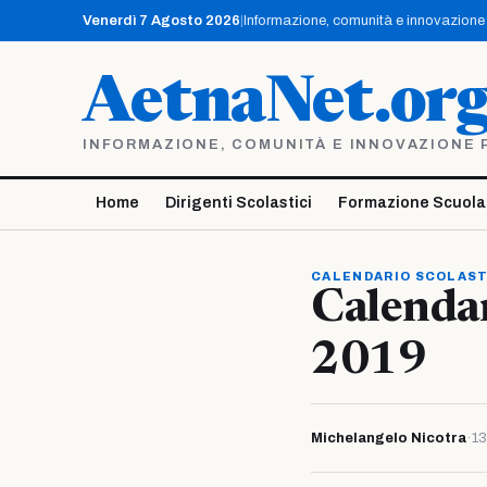
Vai
Venerdì 7 Agosto 2026
|
Informazione, comunità e innovazione p
al
contenuto
AetnaNet.or
INFORMAZIONE, COMUNITÀ E INNOVAZIONE PE
Home
Dirigenti Scolastici
Formazione Scuola
CALENDARIO SCOLAS
Calendar
2019
Michelangelo Nicotra
·
13