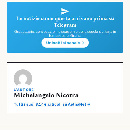
Le notizie come questa arrivano prima su
Telegram
Graduatorie, convocazioni e scadenze della scuola siciliana in
tempo reale. Gratis.
Unisciti al canale →
L'AUTORE
Michelangelo Nicotra
Tutti i suoi 8.144 articoli su AetnaNet →