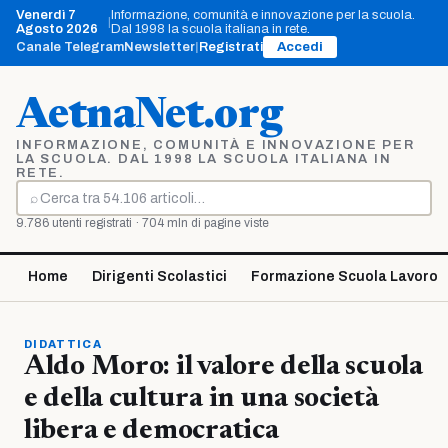
Vai
Venerdì 7
Informazione, comunità e innovazione per la scuola.
|
al
Agosto 2026
Dal 1998 la scuola italiana in rete.
contenuto
Canale Telegram
Newsletter
|
Registrati
Accedi
AetnaNet.org
INFORMAZIONE, COMUNITÀ E INNOVAZIONE PER
LA SCUOLA. DAL 1998 LA SCUOLA ITALIANA IN
RETE.
⌕
Cerca
9.786 utenti registrati · 704 mln di pagine viste
Home
Dirigenti Scolastici
Formazione Scuola Lavoro
DIDATTICA
Aldo Moro: il valore della scuola
e della cultura in una società
libera e democratica