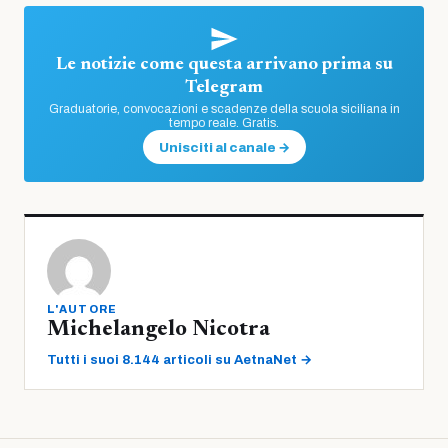
Le notizie come questa arrivano prima su
Telegram
Graduatorie, convocazioni e scadenze della scuola siciliana in
tempo reale. Gratis.
Unisciti al canale →
L'AUTORE
Michelangelo Nicotra
Tutti i suoi 8.144 articoli su AetnaNet →