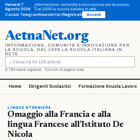
Vai
Venerdì 7
Informazione, comunità e innovazione per la scuola.
|
al
Agosto 2026
Dal 1998 la scuola italiana in rete.
contenuto
Canale Telegram
Newsletter
|
Registrati
Accedi
AetnaNet.org
INFORMAZIONE, COMUNITÀ E INNOVAZIONE PER
LA SCUOLA. DAL 1998 LA SCUOLA ITALIANA IN
RETE.
⌕
Cerca
9.786 utenti registrati · 704 mln di pagine viste
Home
Dirigenti Scolastici
Formazione Scuola Lavoro
LINGUE STRANIERE
Omaggio alla Francia e alla
lingua Francese all’Istituto De
Nicola