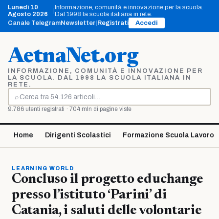
Vai
Lunedì 10
Informazione, comunità e innovazione per la scuola.
|
al
Agosto 2026
Dal 1998 la scuola italiana in rete.
contenuto
Canale Telegram
Newsletter
|
Registrati
Accedi
AetnaNet.org
INFORMAZIONE, COMUNITÀ E INNOVAZIONE PER
LA SCUOLA. DAL 1998 LA SCUOLA ITALIANA IN
RETE.
⌕
Cerca
9.786 utenti registrati · 704 mln di pagine viste
Home
Dirigenti Scolastici
Formazione Scuola Lavoro
LEARNING WORLD
Concluso il progetto educhange
presso l’istituto ‘Parini’ di
Catania, i saluti delle volontarie