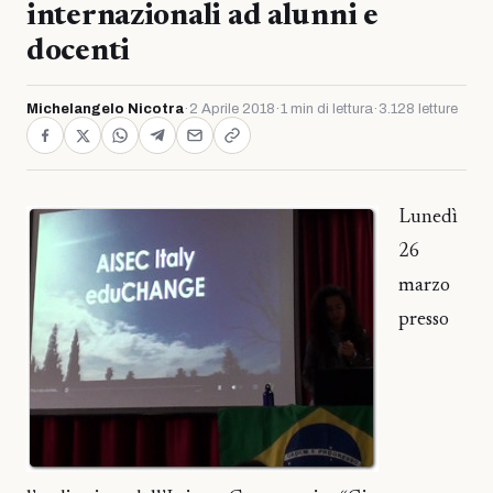
internazionali ad alunni e
docenti
Michelangelo Nicotra
·
2 Aprile 2018
·
1 min di lettura
·
3.128 letture
Lunedì
26
marzo
presso