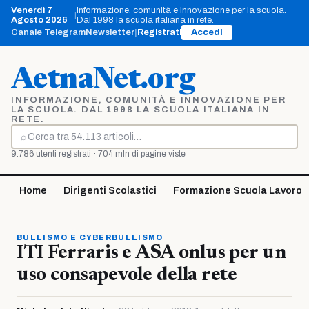
Vai
Venerdì 7
Informazione, comunità e innovazione per la scuola.
|
al
Agosto 2026
Dal 1998 la scuola italiana in rete.
contenuto
Canale Telegram
Newsletter
|
Registrati
Accedi
AetnaNet.org
INFORMAZIONE, COMUNITÀ E INNOVAZIONE PER
LA SCUOLA. DAL 1998 LA SCUOLA ITALIANA IN
RETE.
⌕
Cerca
9.786 utenti registrati · 704 mln di pagine viste
Home
Dirigenti Scolastici
Formazione Scuola Lavoro
BULLISMO E CYBERBULLISMO
ITI Ferraris e ASA onlus per un
uso consapevole della rete