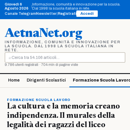
Vai
Giovedì 6
Informazione, comunità e innovazione per la scuola.
|
al
Agosto 2026
Dal 1998 la scuola italiana in rete.
contenuto
Canale Telegram
Newsletter
|
Registrati
Accedi
AetnaNet.org
INFORMAZIONE, COMUNITÀ E INNOVAZIONE PER
LA SCUOLA. DAL 1998 LA SCUOLA ITALIANA IN
RETE.
⌕
Cerca
9.786 utenti registrati · 704 mln di pagine viste
Home
Dirigenti Scolastici
Formazione Scuola Lavor
FORMAZIONE SCUOLA LAVORO
La cultura e la memoria creano
indipendenza. Il murales della
legalità dei ragazzi del liceo