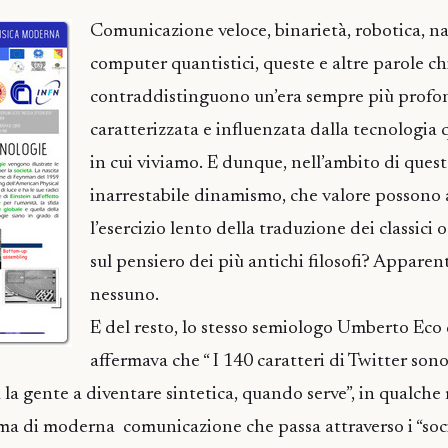
Comunicazione veloce, binarietà, robotica, n
computer quantistici, queste e altre parole ch
contraddistinguono un’era sempre più prof
caratterizzata e influenzata dalla tecnologia 
in cui viviamo. E dunque, nell’ambito di ques
inarrestabile dinamismo, che valore possono 
l’esercizio lento della traduzione dei classici o
sul pensiero dei più antichi filosofi? Appare
nessuno.
E del resto, lo stesso semiologo Umberto Ec
affermava che “ I 140 caratteri di Twitter sono
a la gente a diventare sintetica, quando serve”, in qualch
ma di moderna comunicazione che passa attraverso i “socia