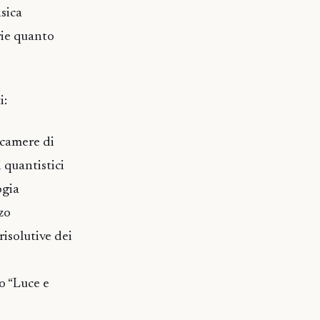
isica
rie quanto
i:
 camere di
 quantistici
ogia
zo
risolutive dei
io “Luce e