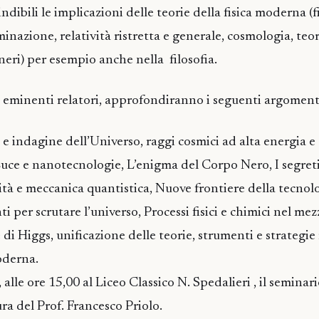
ndibili le implicazioni delle teorie della fisica moderna (f
inazione, relatività ristretta e generale, cosmologia, teo
 neri) per esempio anche nella filosofia.
a eminenti relatori, approfondiranno i seguenti argoment
e indagine dell’Universo, raggi cosmici ad alta energia e
ce e nanotecnologie, L’enigma del Corpo Nero, I segreti
vità e meccanica quantistica, Nuove frontiere della tecnol
i per scrutare l’universo, Processi fisici e chimici nel mez
 di Higgs, unificazione delle teorie, strumenti e strategie 
oderna.
alle ore 15,00 al Liceo Classico N. Spedalieri , il seminar
ra del Prof. Francesco Priolo.