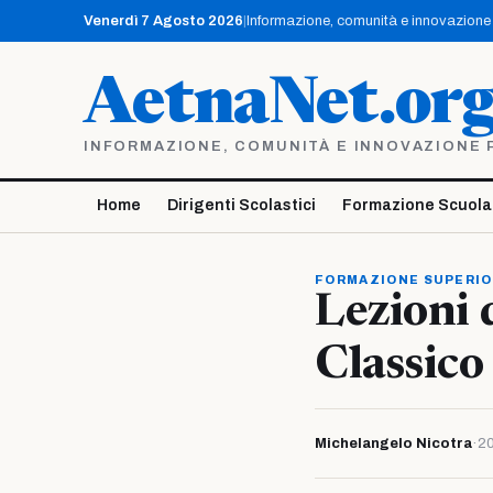
Vai
Venerdì 7 Agosto 2026
|
Informazione, comunità e innovazione p
al
contenuto
AetnaNet.or
INFORMAZIONE, COMUNITÀ E INNOVAZIONE PE
Home
Dirigenti Scolastici
Formazione Scuola
FORMAZIONE SUPERI
Lezioni d
Classico
Michelangelo Nicotra
·
20