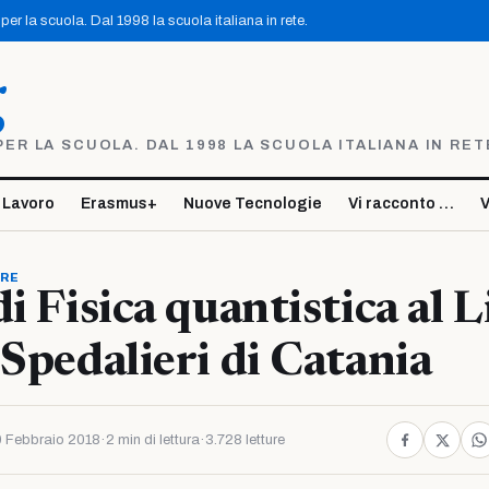
er la scuola. Dal 1998 la scuola italiana in rete.
g
R LA SCUOLA. DAL 1998 LA SCUOLA ITALIANA IN RET
 Lavoro
Erasmus+
Nuove Tecnologie
Vi racconto …
V
ORE
i Fisica quantistica al L
 Spedalieri di Catania
 Febbraio 2018
·
2 min di lettura
·
3.728 letture