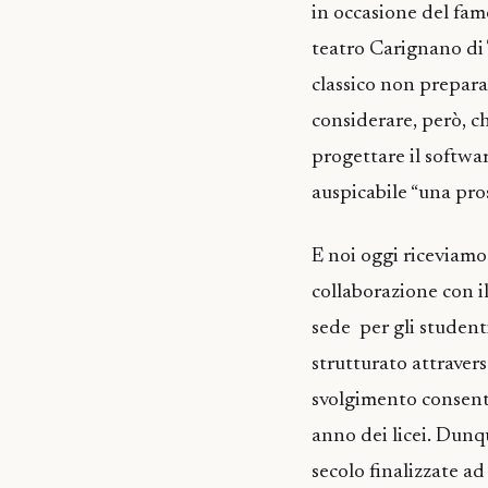
in occasione del fam
teatro Carignano di T
classico non prepara
considerare, però, ch
progettare il softwar
auspicabile “una pros
E noi oggi riceviamo
collaborazione con i
sede per gli student
strutturato attravers
svolgimento consentir
anno dei licei. Dunq
secolo finalizzate ad