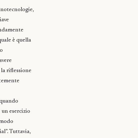
anotecnologie,
iave
ondamente
quale è quella
to
avere
 la riflessione
ntemente
o quando
 un esercizio
e modo
l”. Tuttavia,