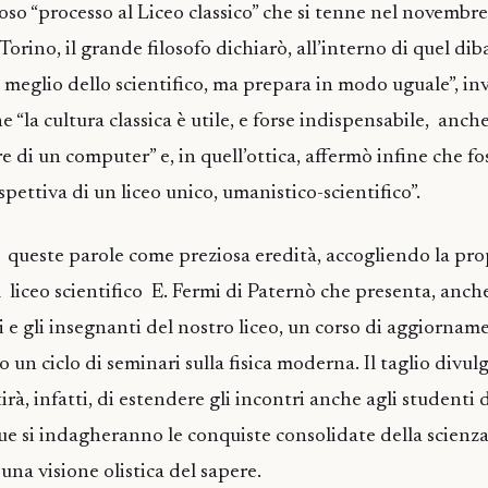
oso “processo al Liceo classico” che si tenne nel novembre
orino, il grande filosofo dichiarò, all’interno di quel dibat
 meglio dello scientifico, ma prepara in modo uguale”, in
e “la cultura classica è utile, e forse indispensabile, anch
e di un computer” e, in quell’ottica, affermò infine che fo
pettiva di un liceo unico, umanistico-scientifico”.
 queste parole come preziosa eredità, accogliendo la pro
l liceo scientifico E. Fermi di Paternò che presenta, anch
i e gli insegnanti del nostro liceo, un corso di aggiornam
o un ciclo di seminari sulla fisica moderna. Il taglio divul
à, infatti, di estendere gli incontri anche agli studenti 
ue si indagheranno le conquiste consolidate della scienz
 una visione olistica del sapere.