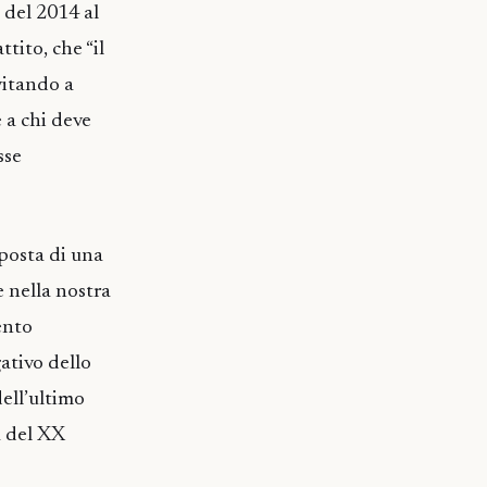
 del 2014 al
tito, che “il
vitando a
e a chi deve
sse
posta di una
e nella nostra
ento
gativo dello
dell’ultimo
a del XX