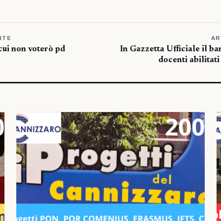
NTE
AR
cui non voterò pd
In Gazzetta Ufficiale il b
docenti abilitat