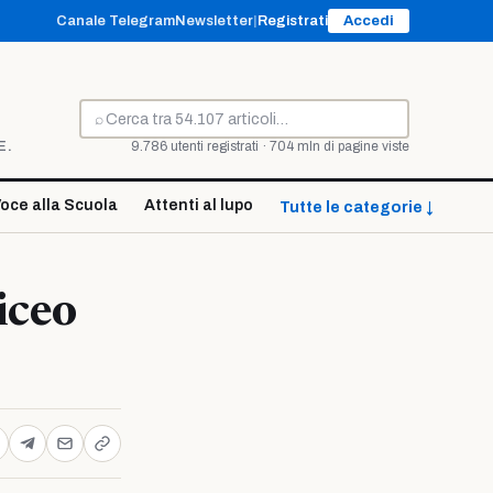
Canale Telegram
Newsletter
|
Registrati
Accedi
⌕
Cerca
E.
9.786 utenti registrati · 704 mln di pagine viste
oce alla Scuola
Attenti al lupo
Tutte le categorie ↓
iceo