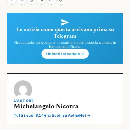
Le notizie come questa arrivano prima su
Telegram
Graduatorie, convocazioni e scadenze della scuola siciliana in
tempo reale. Gratis.
Unisciti al canale →
L'AUTORE
Michelangelo Nicotra
Tutti i suoi 8.144 articoli su AetnaNet →