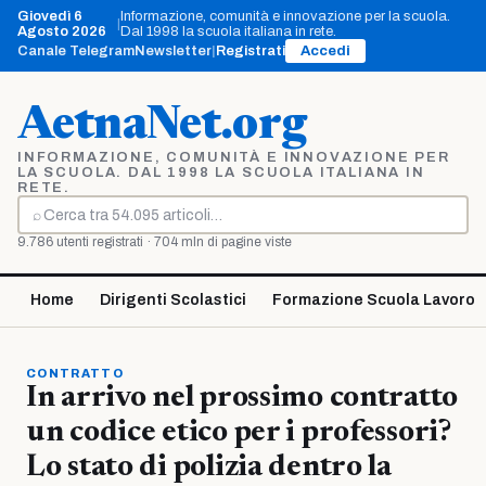
Vai
Giovedì 6
Informazione, comunità e innovazione per la scuola.
|
al
Agosto 2026
Dal 1998 la scuola italiana in rete.
contenuto
Canale Telegram
Newsletter
|
Registrati
Accedi
AetnaNet.org
INFORMAZIONE, COMUNITÀ E INNOVAZIONE PER
LA SCUOLA. DAL 1998 LA SCUOLA ITALIANA IN
RETE.
⌕
Cerca
9.786 utenti registrati · 704 mln di pagine viste
Home
Dirigenti Scolastici
Formazione Scuola Lavoro
CONTRATTO
In arrivo nel prossimo contratto
un codice etico per i professori?
Lo stato di polizia dentro la