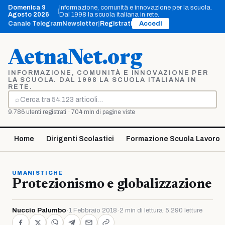
Vai
Domenica 9
Informazione, comunità e innovazione per la scuola.
|
al
Agosto 2026
Dal 1998 la scuola italiana in rete.
contenuto
Canale Telegram
Newsletter
|
Registrati
Accedi
AetnaNet.org
INFORMAZIONE, COMUNITÀ E INNOVAZIONE PER
LA SCUOLA. DAL 1998 LA SCUOLA ITALIANA IN
RETE.
⌕
Cerca
9.786 utenti registrati · 704 mln di pagine viste
Home
Dirigenti Scolastici
Formazione Scuola Lavoro
UMANISTICHE
Protezionismo e globalizzazione
Nuccio Palumbo
·
1 Febbraio 2018
·
2 min di lettura
·
5.290 letture