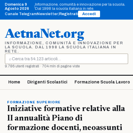
Vai
Domenica 9
Informazione, comunità e innovazione per la scuola.
|
al
Agosto 2026
Dal 1998 la scuola italiana in rete.
contenuto
Canale Telegram
Newsletter
|
Registrati
Accedi
AetnaNet.org
INFORMAZIONE, COMUNITÀ E INNOVAZIONE PER
LA SCUOLA. DAL 1998 LA SCUOLA ITALIANA IN
RETE.
⌕
Cerca
9.786 utenti registrati · 704 mln di pagine viste
Home
Dirigenti Scolastici
Formazione Scuola Lavoro
FORMAZIONE SUPERIORE
Iniziative formative relative alla
II annualità Piano di
formazione docenti, neoassunti