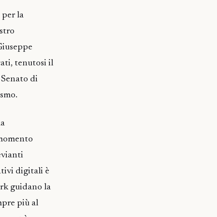
 per la
stro
 Giuseppe
ti, tenutosi il
 Senato di
ismo.
la
l momento
vianti
ivi digitali è
ork guidano la
mpre più al