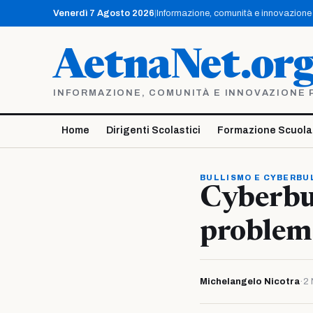
Vai
Venerdì 7 Agosto 2026
|
Informazione, comunità e innovazione p
al
contenuto
AetnaNet.or
INFORMAZIONE, COMUNITÀ E INNOVAZIONE PE
Home
Dirigenti Scolastici
Formazione Scuola
BULLISMO E CYBERBU
Cyberbu
problemi
Michelangelo Nicotra
·
2 