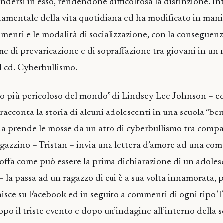
ondersi in esso, rendendone difficoltosa la distinzione. In
amentale della vita quotidiana ed ha modificato in mani
amenti e le modalità di socializzazione, con la conseguenz
me di prevaricazione e di sopraffazione tra giovani in un 
il cd. Cyberbullismo.
to più pericoloso del mondo” di Lindsey Lee Johnson – e
racconta la storia di alcuni adolescenti in una scuola “ben
da prende le mosse da un atto di cyberbullismo tra compa
agazzino – Tristan – invia una lettera d’amore ad una co
goffa come può essere la prima dichiarazione di un adoles
– la passa ad un ragazzo di cui è a sua volta innamorata, 
inisce su Facebook ed in seguito a commenti di ogni tipo 
 Dopo il triste evento e dopo un’indagine all’interno della 