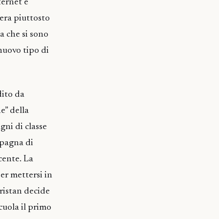
ternet è
era piuttosto
a che si sono
nuovo tipo di
dito da
e” della
gni di classe
mpagna di
cente. La
per mettersi in
Tristan decide
scuola il primo