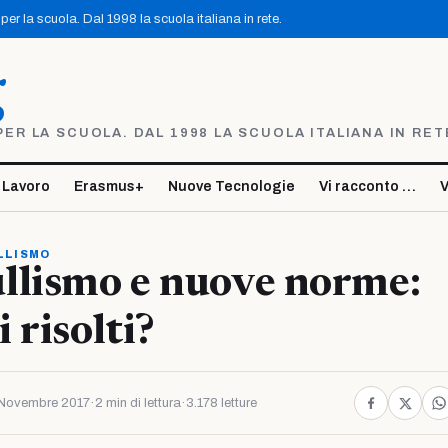
er la scuola. Dal 1998 la scuola italiana in rete.
g
R LA SCUOLA. DAL 1998 LA SCUOLA ITALIANA IN RET
 Lavoro
Erasmus+
Nuove Tecnologie
Vi racconto …
V
LLISMO
llismo e nuove norme:
 risolti?
Novembre 2017
·
2 min di lettura
·
3.178 letture