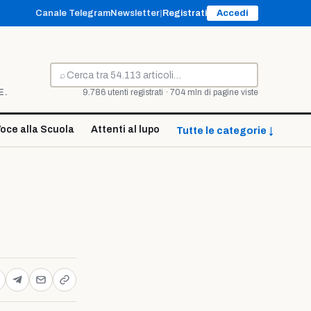
Canale Telegram
Newsletter
|
Registrati
Accedi
⌕
Cerca
E.
9.786 utenti registrati · 704 mln di pagine viste
oce alla Scuola
Attenti al lupo
Tutte le categorie ↓