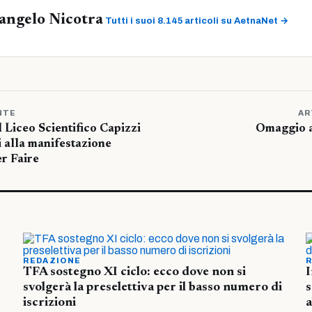
angelo Nicotra
Tutti i suoi 8.145 articoli su AetnaNet →
NTE
AR
 Liceo Scientifico Capizzi
Omaggio a
i alla manifestazione
r Faire
REDAZIONE
R
TFA sostegno XI ciclo: ecco dove non si
I
svolgerà la preselettiva per il basso numero di
s
iscrizioni
a