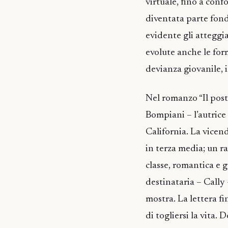
virtuale, fino a conf
diventata parte fond
evidente gli atteggi
evolute anche le for
devianza giovanile, 
Nel romanzo “Il pos
Bompiani – l’autrice 
California. La vicen
in terza media; un r
classe, romantica e 
destinataria – Cally 
mostra. La lettera f
di togliersi la vita.