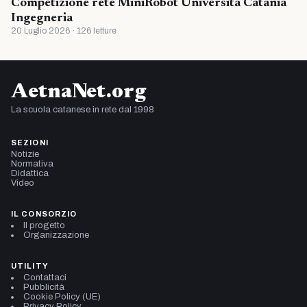
Competizione rete MiniRobot Universita Catania
Ingegneria
20 Luglio 2026 · 126 letture
AetnaNet.org
La scuola catanese in rete dal 1998
SEZIONI
Notizie
Normativa
Didattica
Video
IL CONSORZIO
Il progetto
Organizzazione
UTILITY
Contattaci
Pubblicità
Cookie Policy (UE)
Privacy Policy