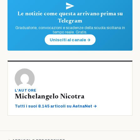
Le notizie come questa arrivano prima su
Telegram
Graduatorie, convocazioni e scadenze della scuola siciliana in
tempo reale. Gratis.
Unisciti al canale →
L'AUTORE
Michelangelo Nicotra
Tutti i suoi 8.145 articoli su AetnaNet →