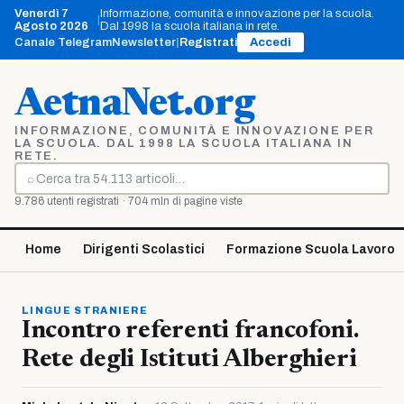
Vai
Venerdì 7
Informazione, comunità e innovazione per la scuola.
|
al
Agosto 2026
Dal 1998 la scuola italiana in rete.
contenuto
Canale Telegram
Newsletter
|
Registrati
Accedi
AetnaNet.org
INFORMAZIONE, COMUNITÀ E INNOVAZIONE PER
LA SCUOLA. DAL 1998 LA SCUOLA ITALIANA IN
RETE.
⌕
Cerca
9.786 utenti registrati · 704 mln di pagine viste
Home
Dirigenti Scolastici
Formazione Scuola Lavoro
LINGUE STRANIERE
Incontro referenti francofoni.
Rete degli Istituti Alberghieri