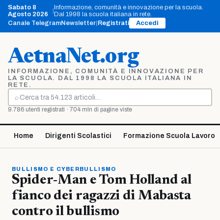
Vai
Sabato 8
Informazione, comunità e innovazione per la scuola.
|
al
Agosto 2026
Dal 1998 la scuola italiana in rete.
contenuto
Canale Telegram
Newsletter
|
Registrati
Accedi
AetnaNet.org
INFORMAZIONE, COMUNITÀ E INNOVAZIONE PER
LA SCUOLA. DAL 1998 LA SCUOLA ITALIANA IN
RETE.
⌕
Cerca
9.786 utenti registrati · 704 mln di pagine viste
Home
Dirigenti Scolastici
Formazione Scuola Lavoro
BULLISMO E CYBERBULLISMO
Spider-Man e Tom Holland al
fianco dei ragazzi di Mabasta
contro il bullismo