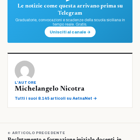
Le notizie come questa arrivano prima su
Telegram
Graduatorie, convocazioni e scadenze della scuola siciliana in
tempo reale. Gratis.
Unisciti al canale →
L'AUTORE
Michelangelo Nicotra
Tutti i suoi 8.145 articoli su AetnaNet →
← ARTICOLO PRECEDENTE